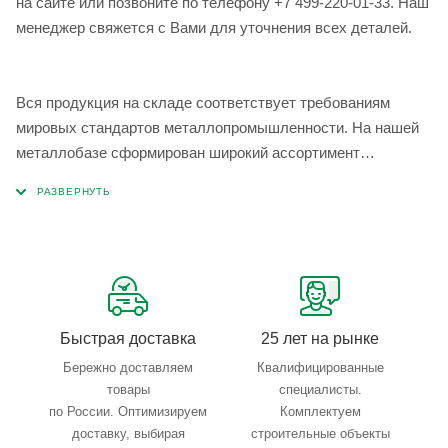
на сайте или позвоните по телефону +7 499-220-01-33. Наш
менеджер свяжется с Вами для уточнения всех деталей.
Вся продукция на складе соответствует требованиям
мировых стандартов металлопромышленности. На нашей
металлобазе сформирован широкий ассортимент
металлопроката, который позволяет учесть любые
запросы по типу, назначению, размерам и техническим
параметрам.
Быстрая доставка
25 лет на рынке
Бережно доставляем
Квалифицированные
товары
специалисты.
по России. Оптимизируем
Комплектуем
доставку, выбирая
строительные объекты