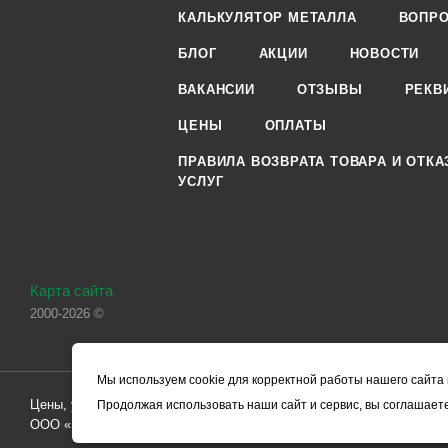
КАЛЬКУЛЯТОР МЕТАЛЛА
ВОПРО
БЛОГ
АКЦИИ
НОВОСТИ
ВАКАНСИИ
ОТЗЫВЫ
РЕКВ
ЦЕНЫ
ОПЛАТЫ
ПРАВИЛА ВОЗВРАТА ТОВАРА И ОТКА
УСЛУГ
Карта сайта
2000-2026 ©
Мы используем cookie для корректной работы нашего сайта 
Цены, указанные на сайте, носят справочный характер и не являютс
Продолжая использовать наши сайт и сервис, вы соглашаете
ООО «ЧЕРМЕТ.КОМ» по заключению Договора. Окончательная стоим