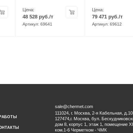
Цена:
Цена:
48 528
руб.
/т
79 471
руб.
/т
Артикул: 69641
Артикул: 69612
sale@chermet.com
111024, г. Москва, 2-я Кабельная, д.10
РАБОТЫ
127474,г. Москва, бул. Бескудниковск
дом 8, корпус 1, этаж 1, помещение XI
ОНТАКТЫ
ком.1-6 Черметком - ЧМК