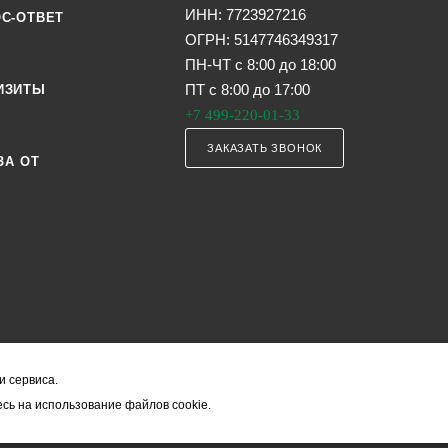
ИНН: 7723927216
С-ОТВЕТ
ОГРН: 5147746349317
ПН-ЧТ с 8:00 до 18:00
ПТ с 8:00 до 17:00
ИЗИТЫ
+7 499-220-01-33
ЗАКАЗАТЬ ЗВОНОК
ЗА ОТ
и сервиса.
я офертой (в соответствии со ст. 435 ГК РФ). Они могут изменяться в з
сь на использование файлов cookie.
ость товара формируется менеджером и уточняется вместе со срокам