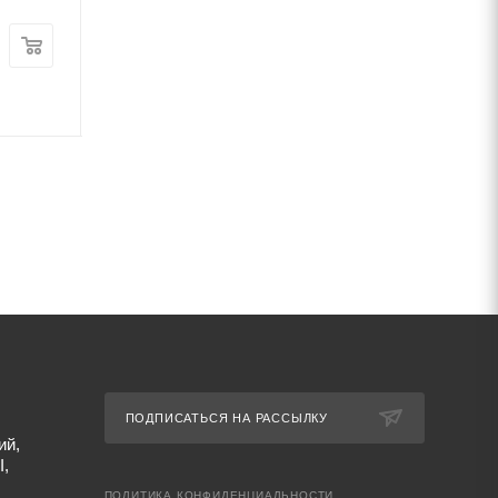
Цена:
Цена:
59 154
руб.
/т
58 374
руб.
/т
Артикул: 69591
Артикул: 69659
ПОДПИСАТЬСЯ НА РАССЫЛКУ
ий,
I,
ПОЛИТИКА КОНФИДЕНЦИАЛЬНОСТИ