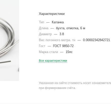
Характеристики
Тип
—
Катанка
Длина
—
бухта, отмотка, 6 м
Диаметр
—
3.8
Вес погонного метра. тн
—
0.00002342842721
Гост
—
ГОСТ 9850-72
Марка стали
—
15пс
Все характеристики
Указанная на сайте стоимость носит ознакомите
при формировании счёта.