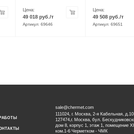
Цена:
Цена:
49 018
руб.
/т
49 508
руб.
/т
Артикул: 69646
Артикул: 69651
sale@chermet.com
111024, г. Москва, 2-я Кабельная, д.10
РАБОТЫ
127474,г. Москва, бул. Бескудниковск
дом 8, корпус 1, этаж 1, помещение XI
ОНТАКТЫ
ком.1-6 Черметком - ЧМК