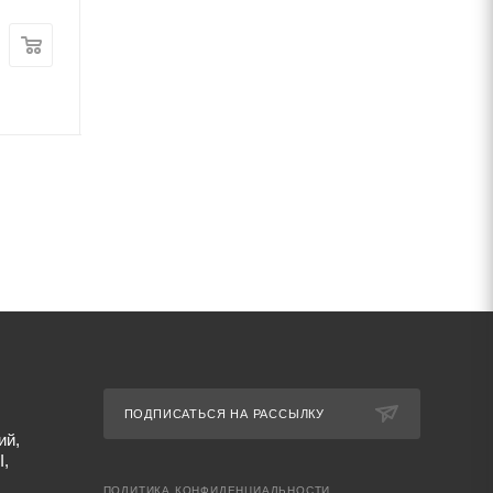
Цена:
Цена:
79 703
руб.
/т
58 374
руб.
/т
Артикул: 69684
Артикул: 69659
ПОДПИСАТЬСЯ НА РАССЫЛКУ
ий,
I,
ПОЛИТИКА КОНФИДЕНЦИАЛЬНОСТИ