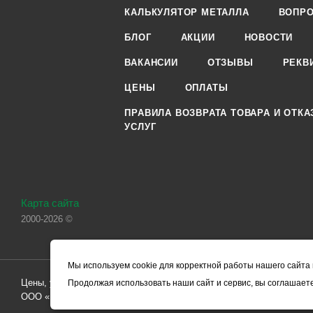
КАЛЬКУЛЯТОР МЕТАЛЛА
ВОПРО
БЛОГ
АКЦИИ
НОВОСТИ
ВАКАНСИИ
ОТЗЫВЫ
РЕКВ
ЦЕНЫ
ОПЛАТЫ
ПРАВИЛА ВОЗВРАТА ТОВАРА И ОТКА
УСЛУГ
Карта сайта
2000-2026 ©
Мы используем cookie для корректной работы нашего сайта 
Цены, указанные на сайте, носят справочный характер и не являютс
Продолжая использовать наши сайт и сервис, вы соглашаете
ООО «ЧЕРМЕТ.КОМ» по заключению Договора. Окончательная стоим