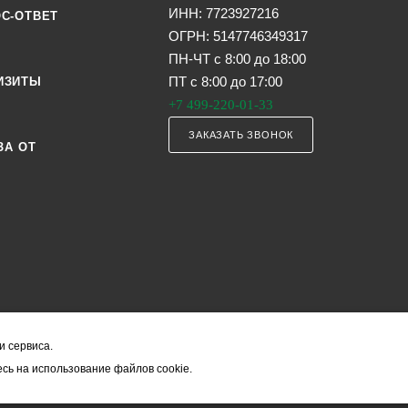
ИНН: 7723927216
С-ОТВЕТ
ОГРН: 5147746349317
ПН-ЧТ с 8:00 до 18:00
ПТ с 8:00 до 17:00
ИЗИТЫ
+7 499-220-01-33
ЗАКАЗАТЬ ЗВОНОК
ЗА ОТ
и сервиса.
я офертой (в соответствии со ст. 435 ГК РФ). Они могут изменяться в з
сь на использование файлов cookie.
ость товара формируется менеджером и уточняется вместе со срокам