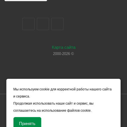
Карта сайта
2000-2026 ©
Мы используем cookie для корректной работы нашего сайта
и сервиса.
Цены, указанные на сайте, носят справочный характер и не
Продолжая использовать наши сайт и сервис, вы
являются офертой (в соответствии со ст. 435 ГК РФ). Они могут
соглашаетесь на использование файлов cookie.
изменяться в зависимости от рыночной ситуации и не влекут за
собой обязательств ООО «ЧЕРМЕТ.КОМ» по заключению
Принять
Договора. Окончательная стоимость товара формируется