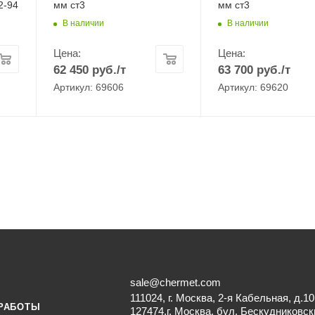
2-94
мм ст3
мм ст3
В наличии
В наличии
Цена:
Цена:
62 450
руб.
/т
63 700
руб.
/т
Артикул: 69606
Артикул: 69620
sale@chermet.com
111024, г. Москва, 2-я Кабельная, д.10
РАБОТЫ
127474,г. Москва, бул. Бескудниковск