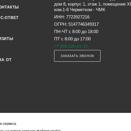
дом 8, корпус 1, этаж 1, помещение XI
ОНТАКТЫ
ком.1-6 Черметком - ЧМК
ИНН: 7723927216
С-ОТВЕТ
ОГРН: 5147746349317
ПН-ЧТ с 8:00 до 18:00
ПТ с 8:00 до 17:00
ИЗИТЫ
+7 499-220-01-33
ЗАКАЗАТЬ ЗВОНОК
ЗА ОТ
и сервиса.
я офертой (в соответствии со ст. 435 ГК РФ). Они могут изменяться в з