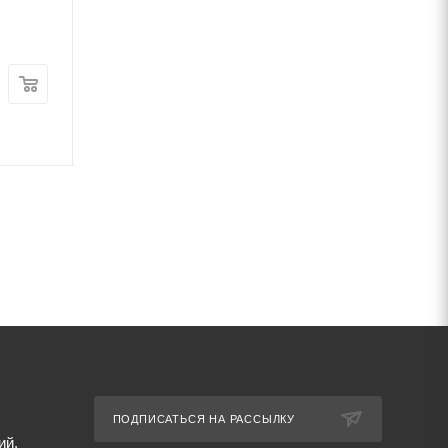
мм ст3
мм ст3
В наличии
В наличии
Цена:
Цена:
64 200
руб.
/т
63 325
руб.
/т
Артикул: 69624
Артикул: 69617
ПОДПИСАТЬСЯ НА РАССЫЛКУ
ий,