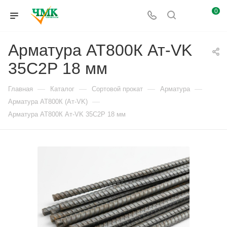
0
Арматура АТ800К Ат-VK
35С2Р 18 мм
—
—
—
—
Главная
Каталог
Сортовой прокат
Арматура
—
Арматура АТ800К (Ат-VK)
Арматура АТ800К Ат-VK 35С2Р 18 мм