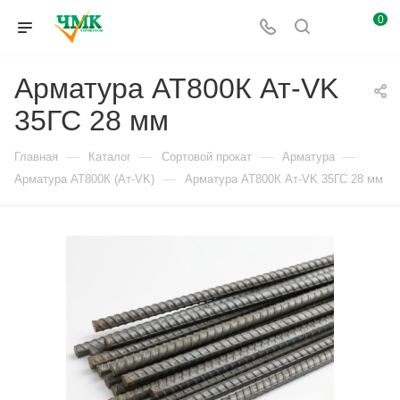
0
Арматура АТ800К Ат-VK
35ГС 28 мм
—
—
—
—
Главная
Каталог
Сортовой прокат
Арматура
—
Арматура АТ800К (Ат-VK)
Арматура АТ800К Ат-VK 35ГС 28 мм