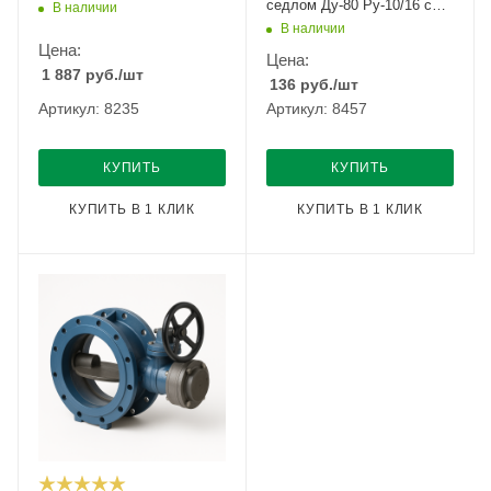
седлом Ду-80 Ру-10/16 с
В наличии
рычагом
В наличии
Цена:
Цена:
1 887
руб.
/шт
136
руб.
/шт
Артикул: 8235
Артикул: 8457
КУПИТЬ
КУПИТЬ
КУПИТЬ В 1 КЛИК
КУПИТЬ В 1 КЛИК