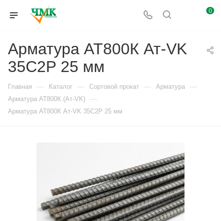
0
Арматура АТ800К Ат-VK
35С2Р 25 мм
—
—
—
—
Главная
Каталог
Сортовой прокат
Арматура
—
Арматура АТ800К (Ат-VK)
Арматура АТ800К Ат-VK 35С2Р 25 мм