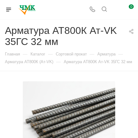
0
Арматура АТ800К Ат-VK
35ГС 32 мм
—
—
—
—
Главная
Каталог
Сортовой прокат
Арматура
—
Арматура АТ800К (Ат-VK)
Арматура АТ800К Ат-VK 35ГС 32 мм