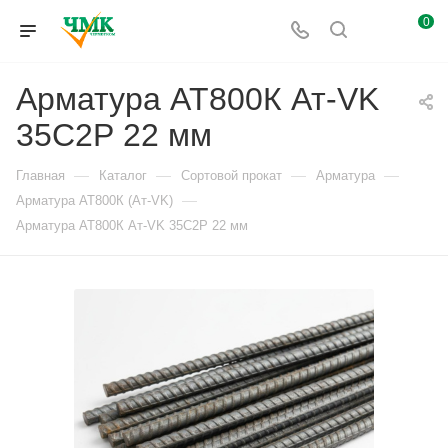
0
Арматура АТ800К Ат-VK
35С2Р 22 мм
—
—
—
—
Главная
Каталог
Сортовой прокат
Арматура
—
Арматура АТ800К (Ат-VK)
Арматура АТ800К Ат-VK 35С2Р 22 мм