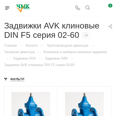
0
Задвижки AVK клиновые
DIN F5 серия 02-60
14
—
—
—
Главная
Каталог
Трубопроводная арматура
—
Запорная арматура
Клиновые и шиберно-ножевые задвижки
—
—
—
Задвижки AVK
Задвижки АВК
Задвижки AVK клиновые DIN F5 серия 02-60
ФИЛЬТР