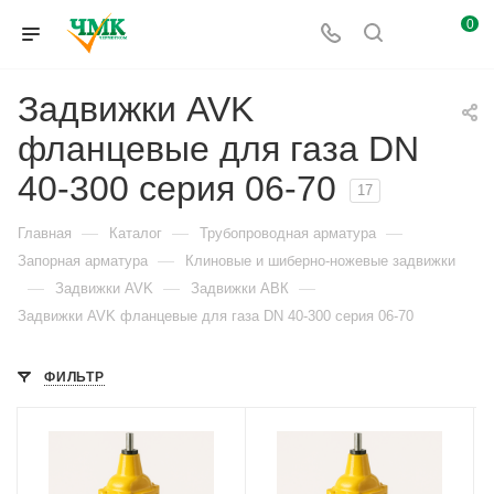
0
Задвижки AVK
фланцевые для газа DN
40-300 серия 06-70
17
—
—
—
Главная
Каталог
Трубопроводная арматура
—
Запорная арматура
Клиновые и шиберно-ножевые задвижки
—
—
—
Задвижки AVK
Задвижки АВК
Задвижки AVK фланцевые для газа DN 40-300 серия 06-70
ФИЛЬТР