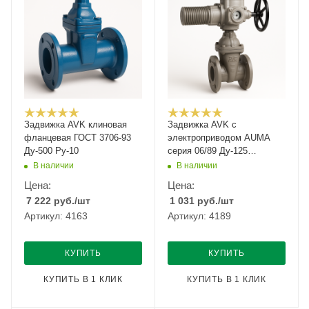
Задвижка AVK клиновая
Задвижка AVK с
фланцевая ГОСТ 3706-93
электроприводом AUMA
Ду-500 Ру-10
серия 06/89 Ду-125
Ру-10/16
В наличии
В наличии
Цена:
Цена:
7 222
руб.
/шт
1 031
руб.
/шт
Артикул: 4163
Артикул: 4189
КУПИТЬ
КУПИТЬ
КУПИТЬ В 1 КЛИК
КУПИТЬ В 1 КЛИК