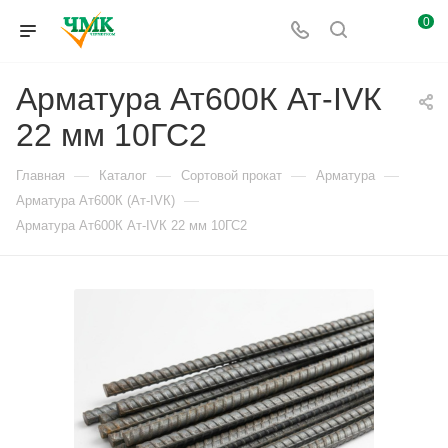
0
Арматура Ат600К Ат-IVК
22 мм 10ГС2
—
—
—
—
Главная
Каталог
Сортовой прокат
Арматура
—
Арматура Ат600К (Ат-IVК)
Арматура Ат600К Ат-IVК 22 мм 10ГС2