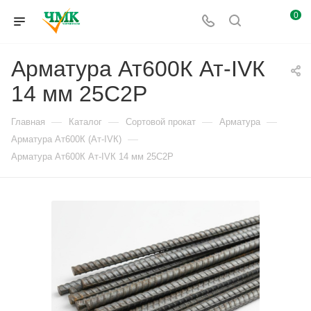
0
Арматура Ат600К Ат-IVК
14 мм 25С2Р
—
—
—
—
Главная
Каталог
Сортовой прокат
Арматура
—
Арматура Ат600К (Ат-IVК)
Арматура Ат600К Ат-IVК 14 мм 25С2Р