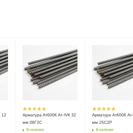
 12
Арматура Ат600К Ат-IVК 32
Арматура Ат600К Ат-
мм 08Г2С
мм 25С2Р
В наличии
В наличии