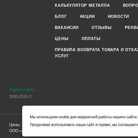
КАЛЬКУЛЯТОР МЕТАЛЛА
ВОПРО
БЛОГ
АКЦИИ
НОВОСТИ
ВАКАНСИИ
ОТЗЫВЫ
РЕКВ
ЦЕНЫ
ОПЛАТЫ
ПРАВИЛА ВОЗВРАТА ТОВАРА И ОТКА
УСЛУГ
Карта сайта
2000-2026 ©
Мы используем cookie для корректной работы нашего сайта 
Цены, указанные на сайте, носят справочный характер и не являютс
Продолжая использовать наши сайт и сервис, вы соглашаете
ООО «ЧЕРМЕТ.КОМ» по заключению Договора. Окончательная стоим