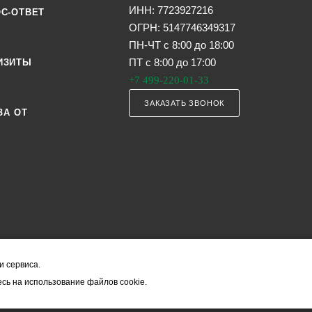
ИНН: 7723927216
С-ОТВЕТ
ОГРН: 5147746349317
ПН-ЧТ с 8:00 до 18:00
ПТ с 8:00 до 17:00
ИЗИТЫ
+7 499-220-01-33
ЗАКАЗАТЬ ЗВОНОК
ЗА ОТ
и сервиса.
я офертой (в соответствии со ст. 435 ГК РФ). Они могут изменяться в з
сь на использование файлов cookie.
ость товара формируется менеджером и уточняется вместе со срокам