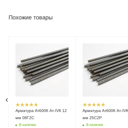
Похожие товары
Арматура Ат600К Ат-IVК 12
Арматура Ат600К Ат-IVК
мм 08Г2С
мм 25С2Р
В наличии
В наличии