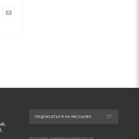
Цена:
Цена:
0
руб.
0
руб.
Артикул: 67481
Артикул: 67489
ПОДПИСАТЬСЯ НА РАССЫЛКУ
ий,
I,
ПОЛИТИКА КОНФИДЕНЦИАЛЬНОСТИ