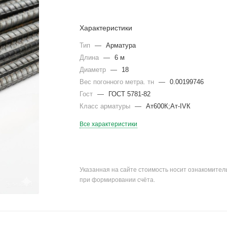
Характеристики
Тип
—
Арматура
Длина
—
6 м
Диаметр
—
18
Вес погонного метра. тн
—
0.00199746
Гост
—
ГОСТ 5781-82
Класс арматуры
—
Ат600К;Ат-IVК
Все характеристики
Указанная на сайте стоимость носит ознакомите
при формировании счёта.