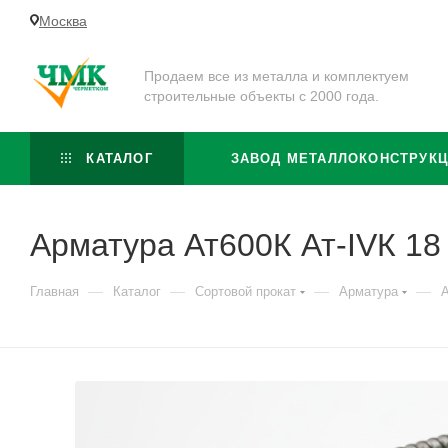
Москва
Продаем все из металла и комплектуем
строительные объекты с 2000 года.
КАТАЛОГ
ЗАВОД МЕТАЛЛОКОНСТРУК
Арматура Ат600К Ат-IVК 1
—
—
—
—
Главная
Каталог
Сортовой прокат
Арматура
А