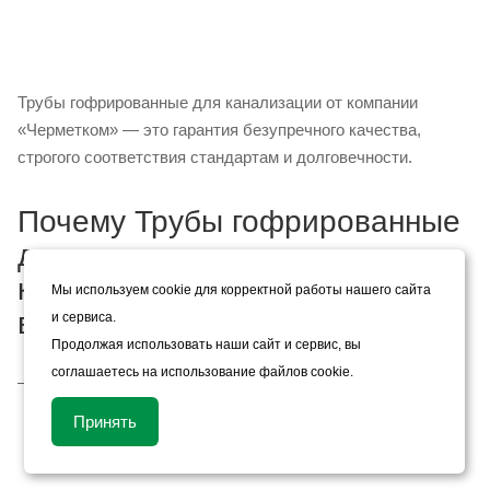
Трубы гофрированные для канализации от компании
«Черметком» — это гарантия безупречного качества,
строгого соответствия стандартам и долговечности.
Почему Трубы гофрированные
для канализации из нашего
каталога — это правильный
Мы используем cookie для корректной работы нашего сайта
выбор?
и сервиса.
Продолжая использовать наши сайт и сервис, вы
соглашаетесь на использование файлов cookie.
Гарантия качества.
Вся продукция проходит строгий
контроль. Вы получаете товар, который полностью
Принять
соответствует заявленным характеристикам и служит
долгие годы.