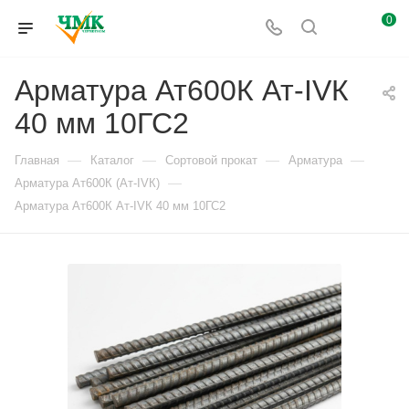
0
Арматура Ат600К Ат-IVК
40 мм 10ГС2
—
—
—
—
Главная
Каталог
Сортовой прокат
Арматура
—
Арматура Ат600К (Ат-IVК)
Арматура Ат600К Ат-IVК 40 мм 10ГС2