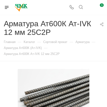
0
Арматура Ат600К Ат-IVК
12 мм 25С2Р
—
—
—
—
Главная
Каталог
Сортовой прокат
Арматура
—
Арматура Ат600К (Ат-IVК)
Арматура Ат600К Ат-IVК 12 мм 25С2Р