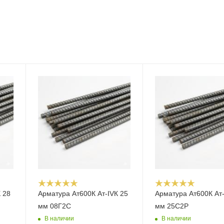
 28
Арматура Ат600К Ат-IVК 25
Арматура Ат600К Ат-
мм 08Г2С
мм 25С2Р
В наличии
В наличии