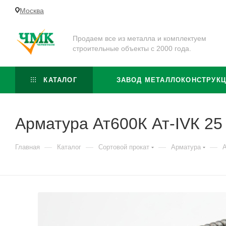
Москва
Продаем все из металла и комплектуем
строительные объекты с 2000 года.
КАТАЛОГ
ЗАВОД МЕТАЛЛОКОНСТРУК
Арматура Ат600К Ат-IVК 2
—
—
—
—
Главная
Каталог
Сортовой прокат
Арматура
А