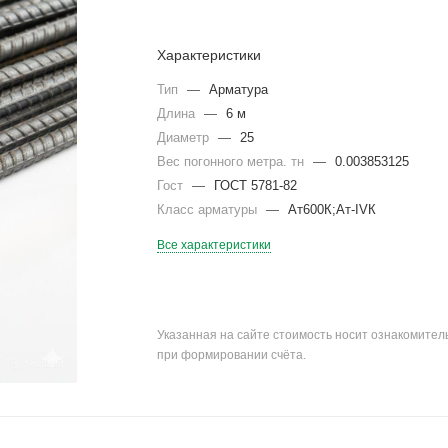
Характеристики
Тип
—
Арматура
Длина
—
6 м
Диаметр
—
25
Вес погонного метра. тн
—
0.003853125
Гост
—
ГОСТ 5781-82
Класс арматуры
—
Ат600К;Ат-IVК
Все характеристики
Указанная на сайте стоимость носит ознакомите
при формировании счёта.