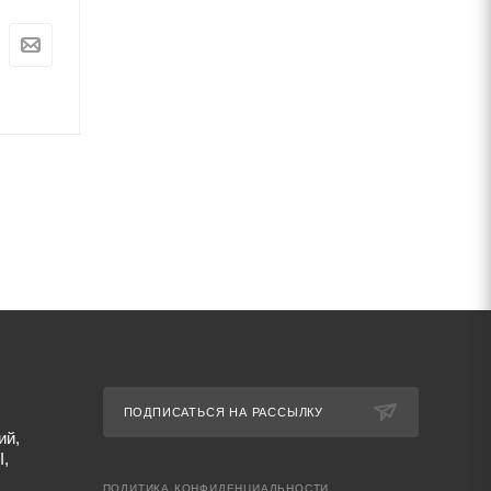
Цена:
Цена:
0
руб.
0
руб.
Артикул: 67494
Артикул: 67492
ПОДПИСАТЬСЯ НА РАССЫЛКУ
ий,
I,
ПОЛИТИКА КОНФИДЕНЦИАЛЬНОСТИ