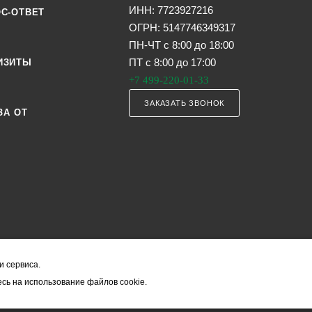
ИНН: 7723927216
С-ОТВЕТ
ОГРН: 5147746349317
ПН-ЧТ с 8:00 до 18:00
ПТ с 8:00 до 17:00
ИЗИТЫ
+7 499-220-01-33
ЗАКАЗАТЬ ЗВОНОК
ЗА ОТ
и сервиса.
я офертой (в соответствии со ст. 435 ГК РФ). Они могут изменяться в з
сь на использование файлов cookie.
ость товара формируется менеджером и уточняется вместе со срокам