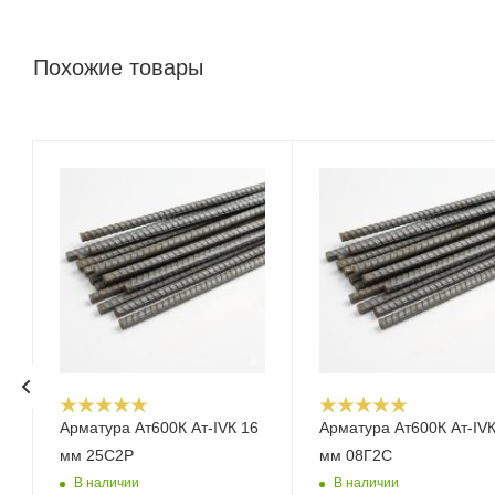
Похожие товары
Арматура Ат600К Ат-IVК 16
Арматура Ат600К Ат-IVК
мм 25С2Р
мм 08Г2С
В наличии
В наличии