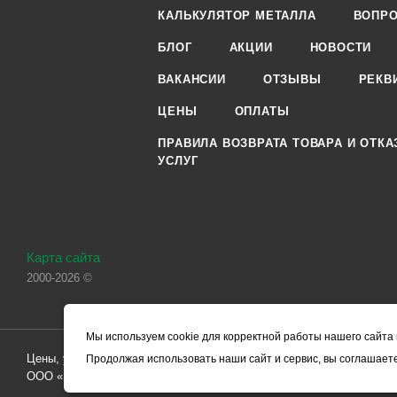
КАЛЬКУЛЯТОР МЕТАЛЛА
ВОПРО
БЛОГ
АКЦИИ
НОВОСТИ
ВАКАНСИИ
ОТЗЫВЫ
РЕКВ
ЦЕНЫ
ОПЛАТЫ
ПРАВИЛА ВОЗВРАТА ТОВАРА И ОТКА
УСЛУГ
Карта сайта
2000-2026 ©
Мы используем cookie для корректной работы нашего сайта 
Цены, указанные на сайте, носят справочный характер и не являютс
Продолжая использовать наши сайт и сервис, вы соглашаете
ООО «ЧЕРМЕТ.КОМ» по заключению Договора. Окончательная стоим