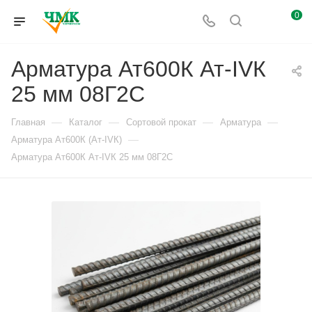
0
Арматура Ат600К Ат-IVК
25 мм 08Г2С
—
—
—
—
Главная
Каталог
Сортовой прокат
Арматура
—
Арматура Ат600К (Ат-IVК)
Арматура Ат600К Ат-IVК 25 мм 08Г2С