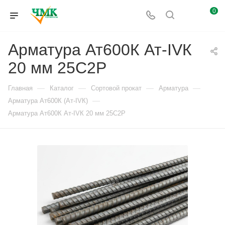
0
Арматура Ат600К Ат-IVК
20 мм 25С2Р
—
—
—
—
Главная
Каталог
Сортовой прокат
Арматура
—
Арматура Ат600К (Ат-IVК)
Арматура Ат600К Ат-IVК 20 мм 25С2Р