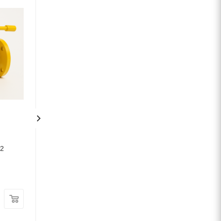
n
Кран шаровый Broen
Кран шаровый Br
Ballomax КШГ
Ballomax КШГ
32
70.103.020.А.16 Ду-20
70.103.065.А.16 
Ру-16
Ру-16
В наличии
В наличии
Цена:
Цена:
24 540
руб.
/шт
22 670
руб.
/ш
Артикул: 11149
Артикул: 11154