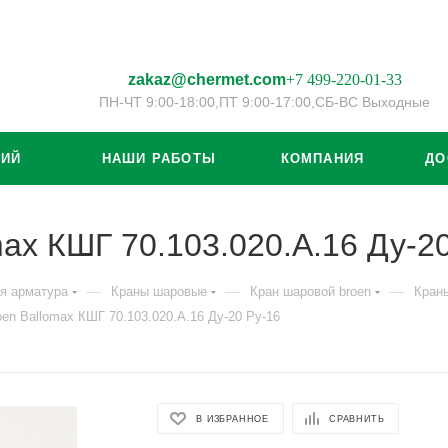
zakaz@chermet.com
+7 499-220-01-33
ПН-ЧТ 9:00-18:00,
ПТ 9:00-17:00,
СБ-ВС Выходные
ЦИЙ
НАШИ РАБОТЫ
КОМПАНИЯ
ДО
ax КШГ 70.103.020.А.16 Ду-20
—
—
—
я арматура
Краны шаровые
Кран шаровой broen
Краны
en Ballomax КШГ 70.103.020.А.16 Ду-20 Ру-16
В ИЗБРАННОЕ
СРАВНИТЬ