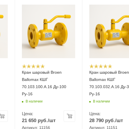
Кран шаровый Broen
Кран шаровый Broe
Ballomax КШГ
Ballomax КШГ
70.103.100.А.16 Ду-100
70.103.032.А.16 Ду-
Ру-16
Ру-16
В наличии
В наличии
Цена:
Цена:
21 650
руб.
/шт
28 790
руб.
/шт
Артикул: 11156
Артикул: 11151