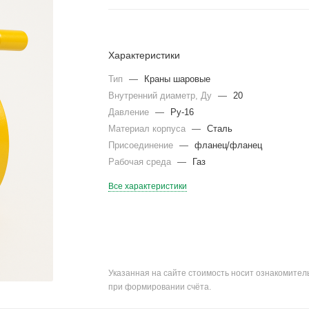
Характеристики
Тип
—
Краны шаровые
Внутренний диаметр, Ду
—
20
Давление
—
Ру-16
Материал корпуса
—
Сталь
Присоединение
—
фланец/фланец
Рабочая среда
—
Газ
Все характеристики
Указанная на сайте стоимость носит ознакомите
при формировании счёта.