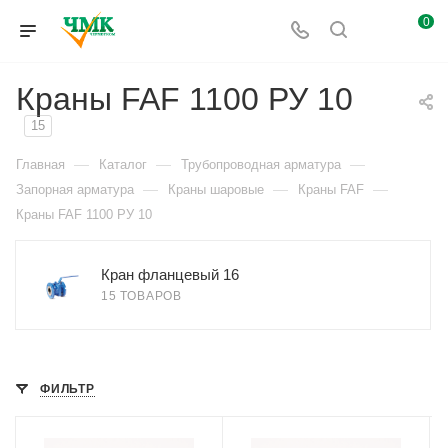
0
Краны FAF 1100 РУ 10
15
—
—
—
Главная
Каталог
Трубопроводная арматура
—
—
—
Запорная арматура
Краны шаровые
Краны FAF
Краны FAF 1100 РУ 10
Кран фланцевый 16
15 ТОВАРОВ
ФИЛЬТР