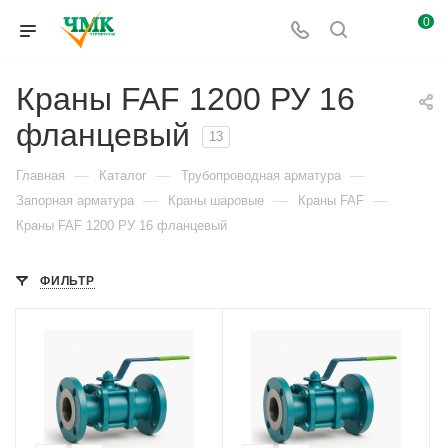
0
Краны FAF 1200 РУ 16
фланцевый
13
—
—
—
Главная
Каталог
Трубопроводная арматура
—
—
—
Запорная арматура
Краны шаровые
Краны FAF
Краны FAF 1200 РУ 16 фланцевый
ФИЛЬТР