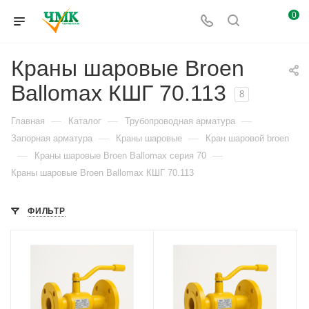
0
Краны шаровые Broen
Ballomax КШГ 70.113
8
—
—
—
Главная
Каталог
Трубопроводная арматура
—
—
Запорная арматура
Краны шаровые
Кран шаровой broen
—
—
Краны шаровые Broen Ballomax серия 70
Краны шаровые Broen Ballomax КШГ 70.113
ФИЛЬТР