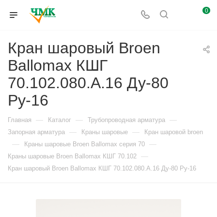
0
Кран шаровый Broen
Ballomax КШГ
70.102.080.А.16 Ду-80
Ру-16
—
—
—
Главная
Каталог
Трубопроводная арматура
—
—
Запорная арматура
Краны шаровые
Кран шаровой broen
—
—
Краны шаровые Broen Ballomax серия 70
—
Краны шаровые Broen Ballomax КШГ 70.102
Кран шаровый Broen Ballomax КШГ 70.102.080.А.16 Ду-80 Ру-16