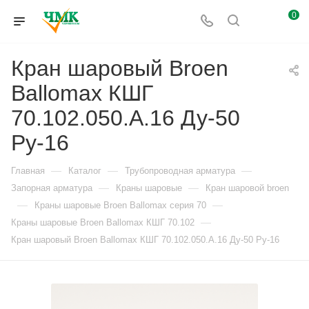
0
Кран шаровый Broen
Ballomax КШГ
70.102.050.А.16 Ду-50
Ру-16
—
—
—
Главная
Каталог
Трубопроводная арматура
—
—
Запорная арматура
Краны шаровые
Кран шаровой broen
—
—
Краны шаровые Broen Ballomax серия 70
—
Краны шаровые Broen Ballomax КШГ 70.102
Кран шаровый Broen Ballomax КШГ 70.102.050.А.16 Ду-50 Ру-16