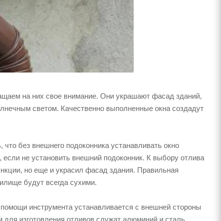
ращаем на них свое внимание. Они украшают фасад зданий,
солнечным светом. Качественно выполненные окна создадут
, что без внешнего подоконника устанавливать окно
, если не установить внешний подоконник. К выбору отлива
нкции, но еще и украсил фасад здания. Правильная
жилище будут всегда сухими.
и помощи инструмента устанавливается с внешней стороны
ом для изготовления отливов служат алюминий и сталь,