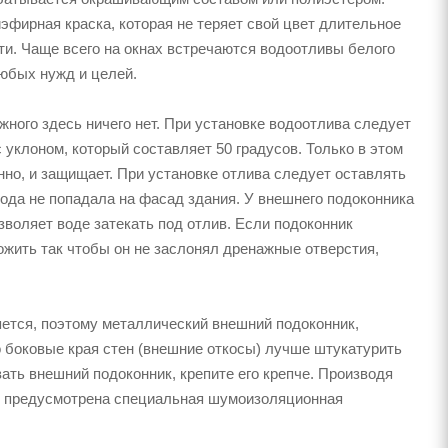
фирная краска, которая не теряет свой цвет длительное
ти. Чаще всего на окнах встречаются водоотливы белого
юбых нужд и целей.
жного здесь ничего нет. При установке водоотлива следует
уклоном, который составляет 50 градусов. Только в этом
нно, и защищает. При установке отлива следует оставлять
ода не попадала на фасад здания. У внешнего подоконника
зволяет воде затекать под отлив. Если подоконник
ожить так чтобы он не заслонял дренажные отверстия,
яется, поэтому металлический внешний подоконник,
о боковые края стен (внешние откосы) лучше штукатурить
ать внешний подоконник, крепите его крепче. Производя
о предусмотрена специальная шумоизоляционная