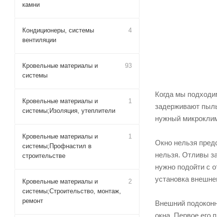
камни
Кондиционеры, системы
4
вентиляции
Кровельные материалы и
93
системы
Когда мы подходим
Кровельные материалы и
1
задерживают пыль
системы;Изоляция, утеплители
нужный микроклим
Кровельные материалы и
1
Окно нельзя предс
системы;Профнастил в
нельзя. Отливы за
строительстве
нужно подойти с 
установка внешнег
Кровельные материалы и
2
системы;Строительство, монтаж,
ремонт
Внешний подоконн
окна. Первое его 