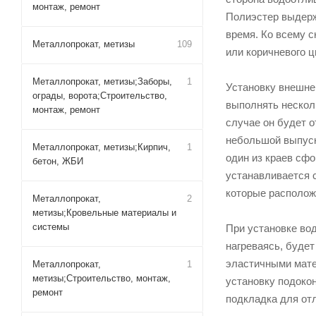
монтаж, ремонт
Полиэстер выдерж
время. Ко всему с
Металлопрокат, метизы
109
или коричневого 
Металлопрокат, метизы;Заборы,
1
Установку внешнег
ограды, ворота;Строительство,
выполнять нескол
монтаж, ремонт
случае он будет о
небольшой выпуск
Металлопрокат, метизы;Кирпич,
1
один из краев сфо
бетон, ЖБИ
устанавливается 
которые располож
Металлопрокат,
2
метизы;Кровельные материалы и
системы
При установке во
нагреваясь, будет
эластичными матер
Металлопрокат,
1
метизы;Строительство, монтаж,
установку подоко
ремонт
подкладка для от