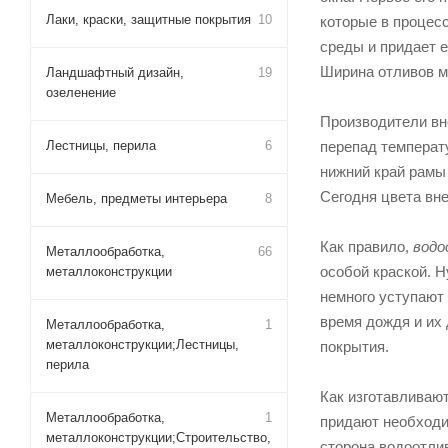
Лаки, краски, защитные покрытия
10
которые в процес
среды и придает 
Ширина отливов м
Ландшафтный дизайн,
19
озеленение
Производители вн
Лестницы, перила
6
перепад температ
нижний край рамы 
Сегодня цвета вн
Мебель, предметы интерьера
8
Как правило,
вод
Металлообработка,
66
особой краской. Н
металлоконструкции
немного уступают
время дождя и их
Металлообработка,
1
металлоконструкции;Лестницы,
покрытия.
перила
Как изготавливаю
Металлообработка,
1
придают необходи
металлоконструкции;Строительство,
сторона водоотли