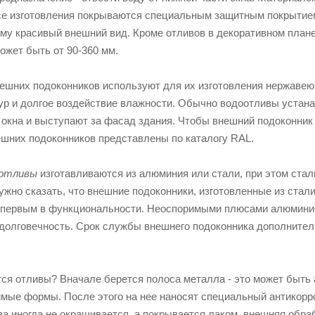
се изготовления покрываются специальным защитным покрытием
ему красивый внешний вид. Кроме отливов в декоративном план
ожет быть от 90-360 мм.
ешних подоконников используют для их изготовления нержавею
ур и долгое воздействие влажности. Обычно водоотливы устанав
окна и выступают за фасад здания. Чтобы внешний подоконник г
ешних подоконников представлены по каталогу RAL.
оотливы
изготавливаются из алюминия или стали, при этом сталь
ужно сказать, что внешние подоконники, изготовленные из стал
 первым в функциональности. Неоспоримыми плюсами алюминие
 долговечность. Срок службы внешнего подоконника дополнител
тся отливы? Вначале берется полоса металла - это может быть
мые формы. После этого на нее наносят специальный антикорро
ва иногда не окрашивается, а покрывается лаком, внешняя об