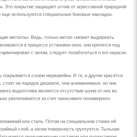
. Это покрытие защищает отлив от агрессивной природной
е еще используются специальные боковые накладки.
щие металлы. Ведь, только метал сможет выдержать
ливаются в процессе установки окон, они крепятся под
армонировал с окном, следует позаботиться о его окраске.
 покрывается слоем нержавейки. И те, и другие красятся
и, стоят на порядок дешевле, чем алюминиевые, но они
вого водоотлива являются отсутствие шума от них во
ьно увеличивается за счет наносимого полимерного
 алюминий или сталь. Потом на специальном станке ей
зийный слой, а затем поверхность грунтуется. Тыльная
рабатывается окрашивающим составом или полиэстером.