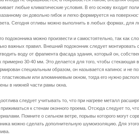
ивает любые климатические условия. В его основу входит полиэ
казанному он довольно гибок и легко формируется на поверхнос
цвета. Сегодня отливы можно выполнить в любых формах, для л
о подоконника можно произвести и самостоятельно, так как сло
ько важных правил. Внешний подоконник следует монтировать с 
тводить воду от фрагмента фасада здания, который он, собстве
 примерно 30-40 мм. Это делается для того, чтобы стекающая в
рмирован специальным образом, он называется капинос и не по
с пластиковым или алюминиевым окном, тогда его нужно распол
ены в нижней части рамы окна.
доотлива следует учитывать то, что при нагреве металл расшир
 прижиматься к стенам оконного проема. Отсюда следует то, чт
иалами. Помните о сильном ветре, порывы которого могут сорв
нника можно сделать дополнительную шумоизоляцию. Для этог
лива.