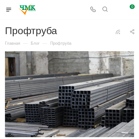
0
Профтруба
—
—
Главная
Блог
Профтруба