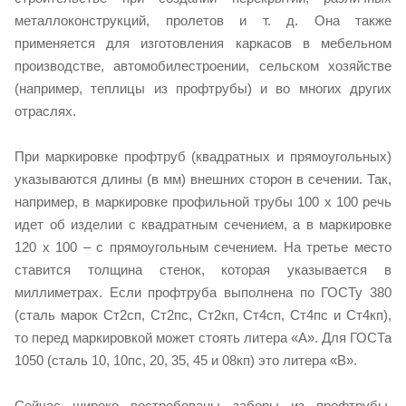
металлоконструкций, пролетов и т. д. Она также
применяется для изготовления каркасов в мебельном
производстве, автомобилестроении, сельском хозяйстве
(например, теплицы из профтрубы) и во многих других
отраслях.
При маркировке профтруб (квадратных и прямоугольных)
указываются длины (в мм) внешних сторон в сечении. Так,
например, в маркировке профильной трубы 100 х 100 речь
идет об изделии с квадратным сечением, а в маркировке
120 х 100 – с прямоугольным сечением. На третье место
ставится толщина стенок, которая указывается в
миллиметрах. Если профтруба выполнена по ГОСТу 380
(сталь марок Ст2сп, Ст2пс, Ст2кп, Ст4сп, Ст4пс и Ст4кп),
то перед маркировкой может стоять литера «А». Для ГОСТа
1050 (сталь 10, 10пс, 20, 35, 45 и 08кп) это литера «В».
Сейчас широко востребованы заборы из профтрубы,