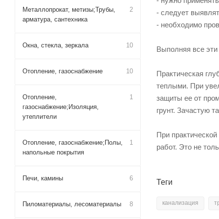
- нужно применят
Металлопрокат, метизы;Трубы,
2
- следует выявля
арматура, сантехника
- необходимо про
Окна, стекла, зеркала
10
Выполняя все эти 
Отопление, газоснабжение
10
Практическая глуб
теплыми. При уве
Отопление,
1
защиты ее от про
газоснабжение;Изоляция,
грунт. Зачастую т
утеплители
При практической
Отопление, газоснабжение;Полы,
1
работ. Это не тол
напольные покрытия
Печи, камины
6
Теги
канализация
т
Пиломатериалы, лесоматериалы
8