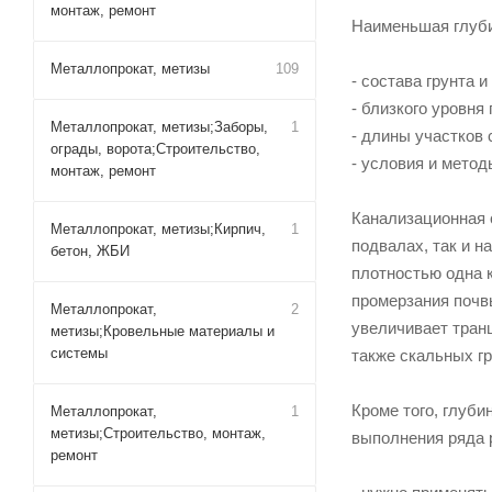
монтаж, ремонт
Наименьшая глуби
Металлопрокат, метизы
109
- состава грунта 
- близкого уровня
Металлопрокат, метизы;Заборы,
1
- длины участков 
ограды, ворота;Строительство,
- условия и мето
монтаж, ремонт
Канализационная 
Металлопрокат, метизы;Кирпич,
1
подвалах, так и н
бетон, ЖБИ
плотностью одна 
промерзания почв
Металлопрокат,
2
увеличивает транш
метизы;Кровельные материалы и
системы
также скальных гр
Кроме того, глуби
Металлопрокат,
1
метизы;Строительство, монтаж,
выполнения ряда 
ремонт