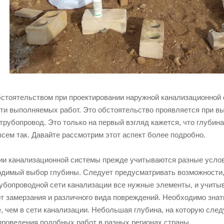
тоятельством при проектировании наружной канализационной 
ти выполняемых работ. Это обстоятельство проявляется при вы
рубопровод. Это только на первый взгляд кажется, что глубина
всем так. Давайте рассмотрим этот аспект более подробно.
ии канализационной системы прежде учитываются разные услов
одимый выбор глубины. Следует предусматривать возможности,
рубопроводной сети канализации все нужные элементы, и учитыв
т замерзания и различного вида повреждений. Необходимо знат
, чем в сети канализации. Небольшая глубина, на которую сле
проведения подобных работ в разных регионах страны.