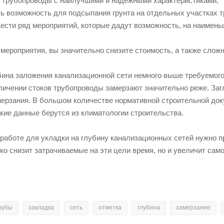
ь трубопроводы с наилучшими и надежными характеристиками;
ть возможность для подсыпания грунта на отдельных участках т
вести ряд мероприятий, которые дадут возможность, на наимен
мероприятия, вы значительно снизите стоимость, а также слож
ина заложения канализационной сети немного выше требуемого у
личении стоков трубопроводы замерзают значительно реже. За
мерзания. В большом количестве нормативной строительной док
акие данные берутся из климатологии строительства.
 работе для укладки на глубину канализационных сетей нужно
ько снизит затрачиваемые на эти цели время, но и увеличит сам
рубы
закладка
сеть
отметка
глубина
замерзание