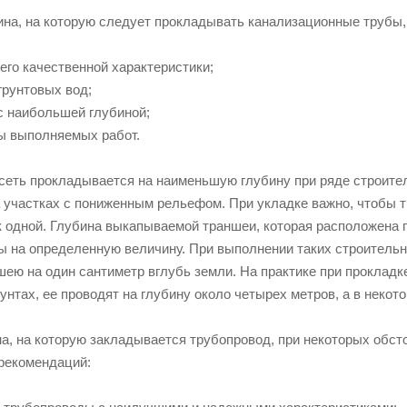
на, на которую следует прокладывать канализационные трубы,
и его качественной характеристики;
 грунтовых вод;
с наибольшей глубиной;
ды выполняемых работ.
сеть прокладывается на наименьшую глубину при ряде строител
а участках с пониженным рельефом. При укладке важно, чтобы 
к одной. Глубина выкапываемой траншеи, которая расположена 
ы на определенную величину. При выполнении таких строительн
ею на один сантиметр вглубь земли. На практике при прокладке
унтах, ее проводят на глубину около четырех метров, а в некото
на, на которую закладывается трубопровод, при некоторых обс
рекомендаций: