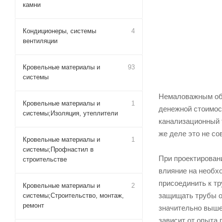
камни
Кондиционеры, системы
4
вентиляции
Кровельные материалы и
93
системы
Немаловажным обс
Кровельные материалы и
1
денежной стоимос
системы;Изоляция, утеплители
канализационный т
же деле это не со
Кровельные материалы и
1
системы;Профнастил в
При проектирован
строительстве
влияние на необх
присоединить к т
Кровельные материалы и
2
защищать трубы о
системы;Строительство, монтаж,
ремонт
значительно выше
зависит от опыта 