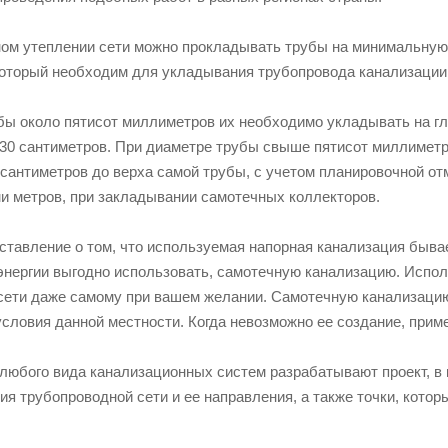
ом утеплении сети можно прокладывать трубы на минимальную г
который необходим для укладывания трубопровода канализации 
бы около пятисот миллиметров их необходимо укладывать на гл
 30 сантиметров. При диаметре трубы свыше пятисот миллиметр
 сантиметров до верха самой трубы, с учетом планировочной о
ми метров, при закладывании самотечных коллекторов.
ставление о том, что используемая напорная канализация быва
энергии выгодно использовать, самотечную канализацию. Испол
сети даже самому при вашем желании. Самотечную канализацию 
условия данной местности. Когда невозможно ее создание, прим
 любого вида канализационных систем разрабатывают проект, в 
я трубопроводной сети и ее направления, а также точки, кото