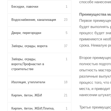
способе нанесени
Беседки, лавочки
1
Преимущества ма
Водоснабжение, канализация
23
Первое преимущес
будет выполнять р
процесс будет зна
Двери, перегородки
5
применяются необ
срока. Немалую р
Заборы, ограды, ворота
37
Второе преимущес
Заборы, ограды,
1
полностью подгот
ворота;Профнастил в
строительстве
опытность мастера
различные выпукл
Изоляция, утеплители
18
процесс того, чт
места, и приводит
нанесении штукат
Кирпич, бетон, ЖБИ
21
Третье преимущес
Кирпич, бетон, ЖБИ;Плитка,
1