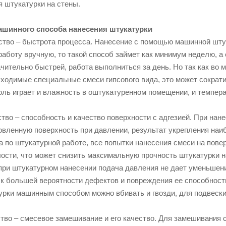
я штукатурки на стены.
шинного способа нанесения штукатурки
тво – быстрота процесса. Нанесение с помощью машинной штук
аботу вручную, то такой способ займет как минимум неделю, а
чительно быстрей, работа выполниться за день. Но так как во 
ходимые специальные смеси гипсового вида, это может сократи
оль играет и влажность в оштукатуренном помещении, и темпер
тво – способность и качество поверхности с адгезией. При на
овленную поверхность при давлении, результат укрепления наиб
 по штукатурной работе, все попытки нанесения смеси на пове
ости, что может снизить максимальную прочность штукатурки 
о при штукатурном нанесении подача давления не дает уменьше
 к большей вероятности дефектов и повреждения ее способност
урки машинным способом можно вбивать и гвозди, для подвески 
тво – смесевое замешивание и его качество. Для замешивания 