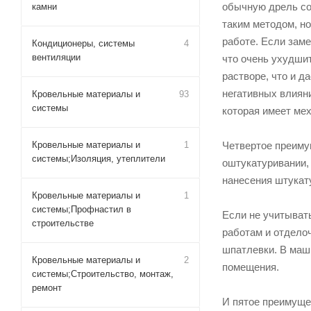
обычную дрель со
камни
таким методом, н
работе. Если заме
Кондиционеры, системы
4
вентиляции
что очень ухудши
растворе, что и д
негативных влиян
Кровельные материалы и
93
системы
которая имеет ме
Кровельные материалы и
1
Четвертое преиму
системы;Изоляция, утеплители
оштукатуривании,
нанесения штукату
Кровельные материалы и
1
системы;Профнастил в
Если не учитыват
строительстве
работам и отдело
шпатлевки. В маш
Кровельные материалы и
2
помещения.
системы;Строительство, монтаж,
ремонт
И пятое преимуще