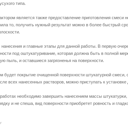
усухого типа.
тором является также предоставление приготовления смеси не
ила то, получить нужный результат можно в более быстрый сро
плоскости.
нанесения и главные этапы для данной работы. В первую очере
ности под оштукатуривание, которая должна быть в полной мере
ую пыль, и оставшиеся загрязненья на поверхности.
 будет покрытие очищенной поверхности штукатурной смеси, от
сле всех нанесенных растворов, можно приступать к установке д
работах необходимо завершить нанесением массы штукатурки, 
рядку и не спеша, вид поверхности приобретет ровность и гладк
У