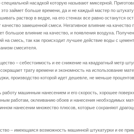
 специальной насадкой которую называют миксерной. Приготов
о это займет больше времени, да и не каждый мастер по штука
шивать раствор в ведре, на его стенках все равно останутся о
т качество замешенной смеси. Негативное влияние на качество 
ает большое влияние на качество, и появления воздуха. Получе
ий на смесь, так как происходит лучшее действие воды с цемен
ханизм смесителя.
щество – себестоимость и ее снижение на квадратный метр штук
 сокращает трату времени и экономность на использование мат
рки, производство которой идет дешевле, не меньше процентов
ь работу машинным нанесением и его скорость, хорошее поверхн
чным работам, оклеиванию обоев и нанесения необходимых мате
инном нанесении множество плюсов, которые сохраняют драгоц
ство – имеющаяся возможность машинной штукатурки и ее прим