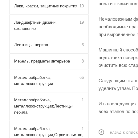
пола и стяжки пол
Лаки, краски, защитные покрытия
10
Немаловажным фак
Ландшафтный дизайн,
19
необходимые прав
озеленение
при выровненной 
Лестницы, перила
6
Машинный способ 
подготовка поверх
Мебель, предметы интерьера
8
очистить всю стар
Металлообработка,
66
Следующим этапом
металлоконструкции
уделить углам. По
Металлообработка,
1
И в последующих 
металлоконструкции;Лестницы,
всех этапов по по
перила
Металлообработка,
1
НАЗАД К СПИСК
металлоконструкции;Строительство,