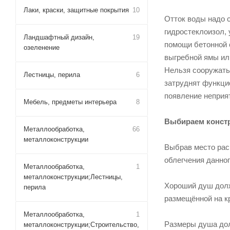
Лаки, краски, защитные покрытия
10
Отток воды надо 
гидростеклоизол,
Ландшафтный дизайн,
19
помощи бетонной 
озеленение
выгребной ямы ил
Нельзя сооружать
Лестницы, перила
6
затруднят функци
появление неприя
Мебель, предметы интерьера
8
Выбираем констр
Металлообработка,
66
металлоконструкции
Выбрав место расп
облегчения данног
Металлообработка,
1
металлоконструкции;Лестницы,
Хороший душ долж
перила
размещённой на кр
Металлообработка,
1
Размеры душа дол
металлоконструкции;Строительство,