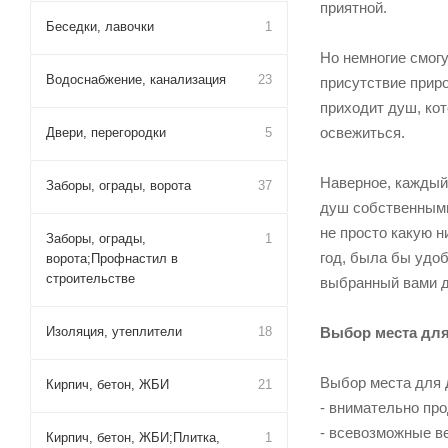
приятной.
Беседки, лавочки
1
Но немногие смогу
Водоснабжение, канализация
23
присутствие приро
приходит душ, ко
освежиться.
Двери, перегородки
5
Наверное, каждый
Заборы, ограды, ворота
37
душ собственными 
не просто какую н
Заборы, ограды,
1
год, была бы удо
ворота;Профнастил в
строительстве
выбранный вами д
Изоляция, утеплители
18
Выбор места для
Выбор места для 
Кирпич, бетон, ЖБИ
21
- внимательно про
- всевозможные в
Кирпич, бетон, ЖБИ;Плитка,
1