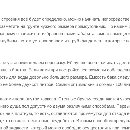
 строения всё будет определено, можно начинать непосредстве
азметить на грунте нужного размера прямоугольник. По нашим р
напрямую зависит от избранного вами габарита самого помещени
глубины. потом устанавливаем из труб фундамент, в которые п
пе установки делаем перевязку. Её лучше всего начинать делат
ощью болтов. Если вами при постройке все размеры соблюдены,
сть для воды довольно большого размера. Ёмкость бака следуе
 не более двухсот литров. Самый оптимальный объём - 100 лит
лагами пола внутри каркаса. Стенные брусья соединяются укоса
него душа пол допустимо двумя различными способами. Первы
к не в плотную, то есть, оставляются промежутки для отвода 
а, что создаст некоторые неудобства. Вторым способом предус
нной жидкости, который можно свободно осуществлять при помо