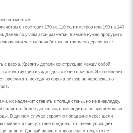
нно его монтаж.
асчётам он составит 170 на 110 сантиметров или 190 на 140
я. Далее по углам этой разметки, в земле нужно пробурить
о окончании застывания бетона вставляем деревянные
ь с верха. Крепить детали конструкцию между собой
 то конструкция выйдет достаточно прочной. Это позволит
т рассчитать исходя из сорока литров на человека, но
ров.
ми, их надлежит ставить в толще стены, но не внакладку.
й является более дешевым, производится он при помощью
воды. В данном случае вероятно попадание через щели
матривается присутствие поддона, что очень упрощает
щи шланга. Данный вариант хорош ещё и тем, что нет