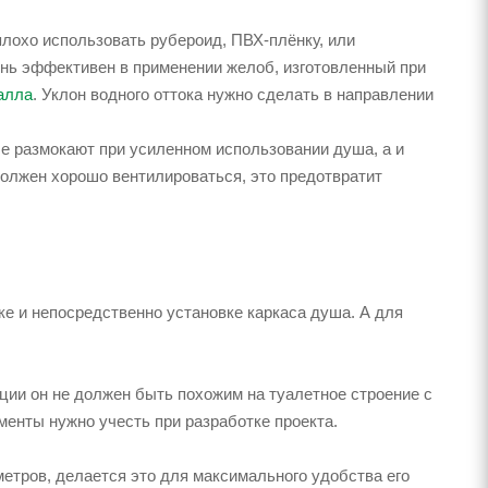
лохо использовать рубероид, ПВХ-плёнку, или
ень эффективен в применении желоб, изготовленный при
алла
. Уклон водного оттока нужно сделать в направлении
е размокают при усиленном использовании душа, а и
олжен хорошо вентилироваться, это предотвратит
ке и непосредственно установке каркаса душа. А для
ии он не должен быть похожим на туалетное строение с
менты нужно учесть при разработке проекта.
тров, делается это для максимального удобства его