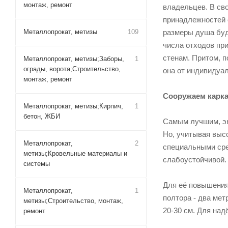
монтаж, ремонт
владельцев. В св
принадлежностей 
Металлопрокат, метизы
109
размеры душа буду
числа отходов пр
стенам. Притом, 
Металлопрокат, метизы;Заборы,
1
ограды, ворота;Строительство,
она от индивидуа
монтаж, ремонт
Сооружаем карка
Металлопрокат, метизы;Кирпич,
1
бетон, ЖБИ
Самым лучшим, эк
Но, учитывая выс
Металлопрокат,
2
специальными сре
метизы;Кровельные материалы и
слабоустойчивой.
системы
Для её повышения
Металлопрокат,
1
полтора - два мет
метизы;Строительство, монтаж,
20-30 см. Для над
ремонт