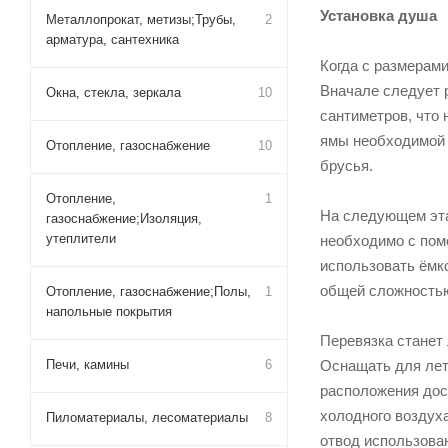
Установка душа
Металлопрокат, метизы;Трубы,
2
арматура, сантехника
Когда с размерами
Вначале следует р
Окна, стекла, зеркала
10
сантиметров, что 
ямы необходимой 
Отопление, газоснабжение
10
брусья.
Отопление,
1
На следующем эта
газоснабжение;Изоляция,
утеплители
необходимо с пом
использовать ёмко
общей сложностью
Отопление, газоснабжение;Полы,
1
напольные покрытия
Перевязка станет 
Печи, камины
6
Оснащать для лет
расположения досо
холодного воздух
Пиломатериалы, лесоматериалы
8
отвод использова