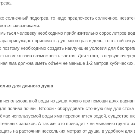
грева.
о солнечный подогрев, то надо предпочесть солнечное, незатен
аются сквозняками.
омыться человеку необходимо приблизительно сорок литров воды
ра принуждает принимать душ много раз в день, то в этой сит
о поэтому необходимо создать наилучшие условия для беспрепя
остью исключив возможность застоя. Для этого, в первую очере
вная яма должна иметь объём не меньше 1-2 метров кубических
слив для дачного душа
к использованной воды из душа можно при помощи двух вариан
для полива почвы. Второй - оборудовать сточную яму для стока 
ёмах используемой воды яма переполнится водой, существенно
тельных запахов. А так же, это приводит к вымыванию грунта 
щать на растоянии нескольких метрах от душа, в удобном для 