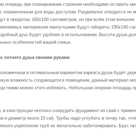
ою очередь при планировании строения необходимо оставить ме
с ограниченным для воды доступом. Раздевалке отводится не м
т в пределах 160х100 сантиметров, но при всём этом внешние 
именяемых материалов наилучшими будут габариты 190х140 сан
подобный душ будет удобнее в использовании. Высота душа дол
льных особенностей вашей семьи.
с летнего душа своими руками
ономичным и оптимальным вариантом каркаса душа будет дер
окую влажность создающегося помещения, данный материал мо
дствами можно этого избежать. Небольшая опорная площадь п
, в конструкции неплохо соорудить фундамент из свай с приме
ра и диаметр около 10 см). Трубы надо углубить в почву так, ч
ёжного укрепления труб их желательно забетонировать. Брус ну