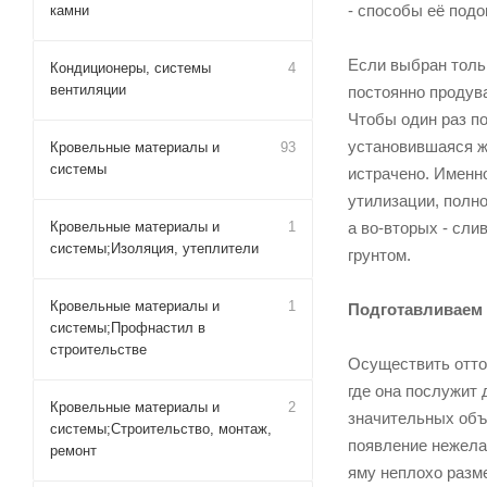
- способы её подо
камни
Если выбран тольк
Кондиционеры, системы
4
вентиляции
постоянно продув
Чтобы один раз п
установившаяся жа
Кровельные материалы и
93
системы
истрачено. Именн
утилизации, полн
Кровельные материалы и
1
а во-вторых - сли
системы;Изоляция, утеплители
грунтом.
Кровельные материалы и
1
Подготавливаем 
системы;Профнастил в
строительстве
Осуществить отто
где она послужит 
Кровельные материалы и
2
значительных объ
системы;Строительство, монтаж,
появление нежела
ремонт
яму неплохо разме