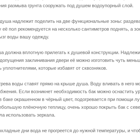
ния размыва грунта сооружать под душем водоупорный слой.
 душа надлежит поделить на две функциональные зоны: раздева
у её пол рекомендуется на несколько сантиметров поднять, а з
ызг воды вашу одежду.
ша должна вплотную прилегать к душевой конструкции. Надлежит
едопущения заклинивания двери её можно изготовить чуть мень
 уплотнителями, которые избавят от сквозняков.
грева воды ставят прямо на крыше душа. Воду вливать в него м
абжения. Если возникнет необходимость бак можно оснастить у
в баке окрашенном в чёрный цвет, подогревается при помощи лу
ебольшую плёночную теплицу, очень хорошо покрыть бак с севе
ла использовать зеркала.
охладные дни вода не прогреется до нужной температуры, и что