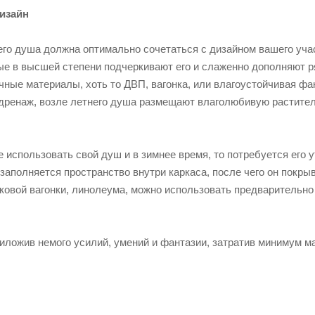
изайн
его душа должна оптимально сочетаться с дизайном вашего уча
ые в высшей степени подчеркивают его и слаженно дополняют 
ные материалы, хоть то ДВП, вагонка, или влагоустойчивая фа
дренаж, возле летнего душа размещают влаголюбивую раститель
е использовать свой душ и в зимнее время, то потребуется его
аполняется пространство внутри каркаса, после чего он покры
иковой вагонки, линолеума, можно использовать предваритель
риложив немого усилий, умений и фантазии, затратив минимум м