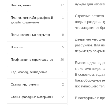
нужды для избега
Плитка, камни
17
Строение летнего
Плитка, камни;Ландшафтный
1
воды в раздевалк
дизайн, озеленение
что защитит от бр
Полы, напольные покрытия
9
Дверь летнего ду
разбухают. Для н
Потолки
5
периметру закрыть
Профнастил в строительстве
26
Ёмкость для подо
к системе водосн
Сад, огород, земледелие
1
В основном, вода 
бака оборудуют н
Станки, инструмент
2
поступающего теп
Стены, фасадные материалы
22
В пасмурные и пр