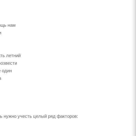
ощь нам
и
ть летний
возвести
е один
в
ь нужно учесть целый ряд факторов: