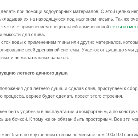
сделать при помощи водоупорных материалов. С этой целью неп
 укладывая их на находящуюся под наклоном насыпь. Так же оч
стяжки, с применением специальной армированной
сетки из мет
и ёмкости для слива.
 сток воды с применением глины или других материалов, которы
онирование всей дренажной системы. Участок от душа до ямы д
тных и не желательных запахов.
укцию летнего дачного душа
оложения для летнего душа, и сделав слив, приступаем к сбор
о процесса, вернее будет сделать проект этого строения.
ен быть удобным в эксплуатации и комфортным, а по конструкц
ыше бочкой. К тому же он обязан быть просторным. Все эти мо
жны быть по внутренним стенам не меньше чем 100х100 сантиме