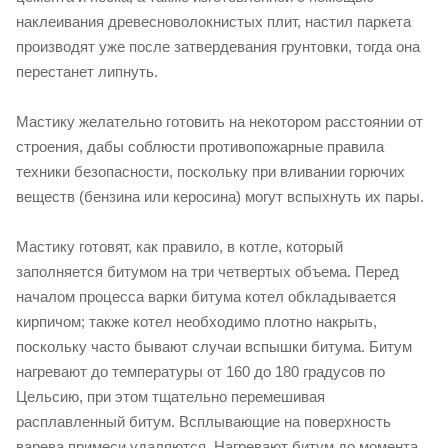
наклеивания древесноволокнистых плит, настил паркета
производят уже после затвердевания грунтовки, тогда она
перестанет липнуть.
Мастику желательно готовить на некотором расстоянии от
строения, дабы соблюсти противопожарные правила
техники безопасности, поскольку при вливании горючих
веществ (бензина или керосина) могут вспыхнуть их пары.
Мастику готовят, как правило, в котле, который
заполняется битумом на три четвертых объема. Перед
началом процесса варки битума котел обкладывается
кирпичом; также котел необходимо плотно накрыть,
поскольку часто бывают случаи вспышки битума. Битум
нагревают до температуры от 160 до 180 градусов по
Цельсию, при этом тщательно перемешивая
расплавленный битум. Всплывающие на поверхность
варева примеси удаляются. Нагревают битум до момента,