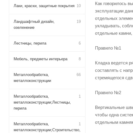
Как говорилось в
Лаки, краски, защитные покрытия
10
эксплуатации дан
отдельных элемен
Ландшафтный дизайн,
19
укладывать, собл
озеленение
отдельные камни,
Лестницы, перила
6
Правило №1
Мебель, предметы интерьера
8
Кладка ведется р
составлять с напр
Металлообработка,
66
стремящегося сдв
металлоконструкции
Правило №2
Металлообработка,
1
металлоконструкции;Лестницы,
Вертикальные швы
перила
чтобы одна систем
отдельным камням
Металлообработка,
1
металлоконструкции;Строительство,