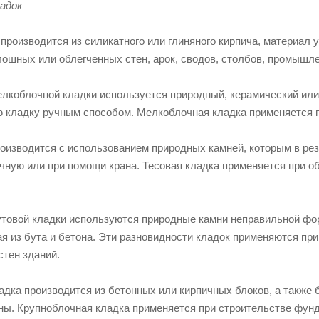
адок
производится из силикатного или глиняного кирпича, материал 
лошных или облегченных стен, арок, сводов, столбов, промышле
елкоблочной кладки используется природный, керамический или
ю кладку ручным способом. Мелкоблочная кладка применяется п
роизводится с использованием природных камней, которым в ре
чную или при помощи крана. Тесовая кладка применяется при 
утовой кладки используются природные камни неправильной фор
ая из бута и бетона. Эти разновидности кладок применяются пр
стен зданий.
дка производится из бетонных или кирпичных блоков, а также б
ны. Крупноблочная кладка применяется при строительстве фунд