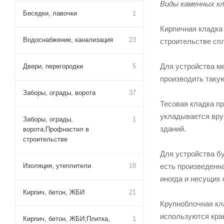
Виды каменных кл
Беседки, лавочки
1
Кирпичная кладка 
Водоснабжение, канализация
23
строительстве сп
Для устройства м
Двери, перегородки
5
производить таку
Заборы, ограды, ворота
37
Тесовая кладка п
укладывается вру
Заборы, ограды,
1
зданий.
ворота;Профнастил в
строительстве
Для устройства б
Изоляция, утеплители
18
есть произведенн
иногда и несущих 
Кирпич, бетон, ЖБИ
21
Крупноблочная кла
используются кра
Кирпич, бетон, ЖБИ;Плитка,
1