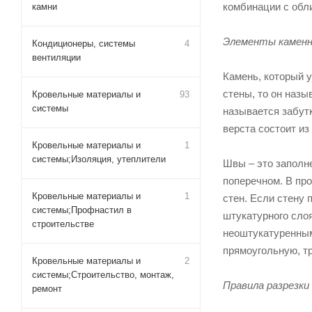
комбинации с обли
камни
Элементы каменн
Кондиционеры, системы
4
вентиляции
Камень, который 
стены, то он назы
Кровельные материалы и
93
системы
называется забут
верста состоит и
Кровельные материалы и
1
системы;Изоляция, утеплители
Швы – это заполн
поперечном. В пр
Кровельные материалы и
1
стен. Если стену 
системы;Профнастил в
штукатурного сло
строительстве
неоштукатуренным
прямоугольную, т
Кровельные материалы и
2
системы;Строительство, монтаж,
Правила разрезки
ремонт