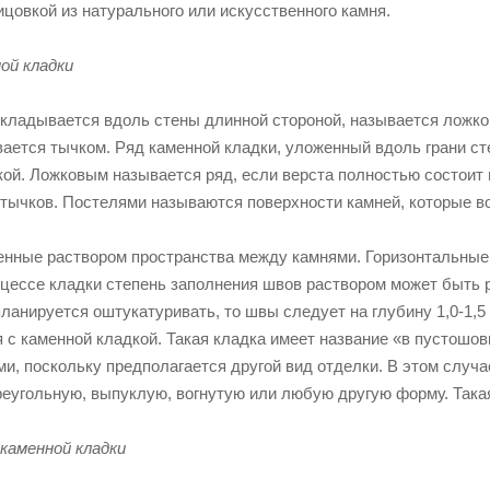
цовкой из натурального или искусственного камня.
ой кладки
укладывается вдоль стены длинной стороной, называется ложко
вается тычком. Ряд каменной кладки, уложенный вдоль грани с
кой. Ложковым называется ряд, если верста полностью состоит 
з тычков. Постелями называются поверхности камней, которые в
енные раствором пространства между камнями. Горизонтальные 
оцессе кладки степень заполнения швов раствором может быть 
планируется оштукатуривать, то швы следует на глубину 1,0-1,
я с каменной кладкой. Такая кладка имеет название «в пустошо
и, поскольку предполагается другой вид отделки. В этом случа
реугольную, выпуклую, вогнутую или любую другую форму. Такая
 каменной кладки