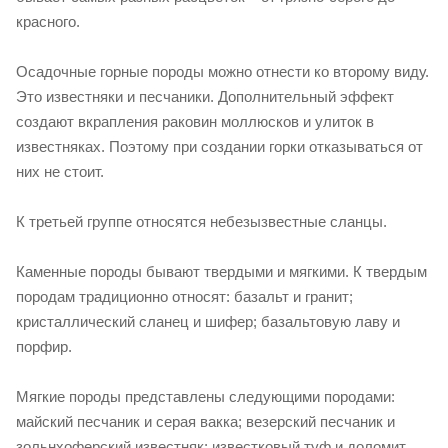
красного.
Осадочные горные породы можно отнести ко второму виду.
Это известняки и песчаники. Дополнительный эффект
создают вкрапления раковин моллюсков и улиток в
известняках. Поэтому при создании горки отказываться от
них не стоит.
К третьей группе относятся небезызвестные сланцы.
Каменные породы бывают твердыми и мягкими. К твердым
породам традиционно относят: базальт и гранит;
кристаллический сланец и шифер; базальтовую лаву и
порфир.
Мягкие породы представлены следующими породами:
майский песчаник и серая вакка; везерский песчаник и
зольнхоферский известняк; известковый туф и доломит.