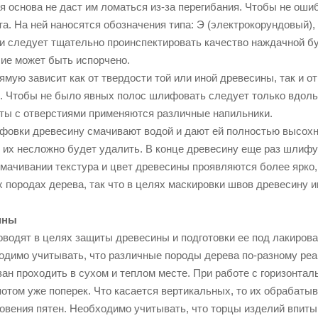
я основа не даст им ломаться из-за перегибания. Чтобы не оши
. На ней наносятся обозначения типа: Э (электрокорундовый), 
 следует тщательно проинспектировать качество наждачной бум
лие может быть испорчено.
ую зависит как от твердости той или иной древесины, так и от
. Чтобы не было явных полос шлифовать следует только вдоль в
оты с отверстиями применяются различные напильники.
фовки древесину смачивают водой и дают ей полностью высохну
к их несложно будет удалить. В конце древесину еще раз шлиф
смачивании текстура и цвет древесины проявляются более ярко,
 породах дерева, так что в целях маскировки швов древесину 
ины
водят в целях защиты древесины и подготовки ее под лакирован
одимо учитывать, что различные породы дерева по-разному реа
зан проходить в сухом и теплом месте. При работе с горизонта
потом уже поперек. Что касается вертикальных, то их обрабаты
овения пятен. Необходимо учитывать, что торцы изделий впитыв