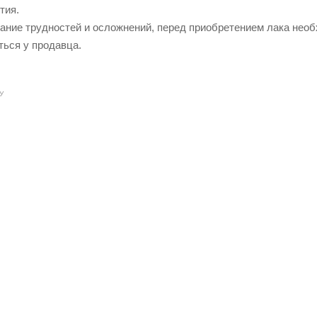
тия.
жание трудностей и осложнений, перед приобретением лака необ
ться у продавца.
У