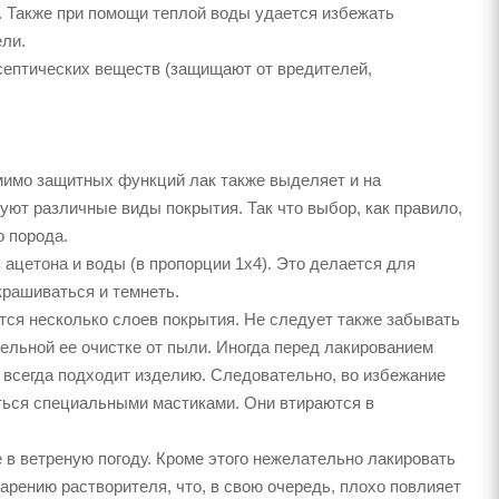
й. Также при помощи теплой воды удается избежать
ели.
исептических веществ (защищают от вредителей,
омимо защитных функций лак также выделяет и на
ют различные виды покрытия. Так что выбор, как правило,
о порода.
ацетона и воды (в пропорции 1х4). Это делается для
крашиваться и темнеть.
тся несколько слоев покрытия. Не следует также забывать
льной ее очистке от пыли. Иногда перед лакированием
не всегда подходит изделию. Следовательно, во избежание
ться специальными мастиками. Они втираются в
 в ветреную погоду. Кроме этого нежелательно лакировать
рению растворителя, что, в свою очередь, плохо повлияет