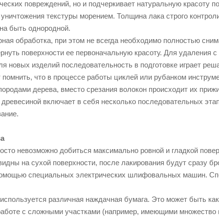
ческих повреждений, но и подчеркивает натуральную красоту п
уничтожения текстуры морением. Толщина лака строго контроли
на быть однородной.
рная обработка, при этом не всегда необходимо полностью сним
вернуть поверхности ее первоначальную красоту. Для удаления 
для новых изделий последовательность в подготовке играет реш
 помнить, что в процессе работы циклей или рубанком инструм
породами дерева, вместо срезания волокон происходит их прижи
 древесиной включает в себя несколько последовательных эта
вание.
а
росто невозможно добиться максимально ровной и гладкой пове
видны на сухой поверхности, после лакирования будут сразу б
 помощью специальных электрических шлифовальных машин. Спо
используется различная наждачная бумага. Это может быть как 
работе с сложными участками (например, имеющими множество и