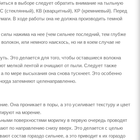
биться в выборе следует обратить внимание на тыльную
С (стеклянный), КВ (кварцитный), КР (кремниевый). Перед
аги. В ходе работы она не должна производить темной
 силы нажима на нее (чем сильнее последний, тем глубже
олокон, или немного наискось, но ни в коем случае не
ть. Это делается для того, чтобы оставшиеся волокна
уют мелкой лентой и очищают от пыли. Следует также
 а по мере высыхания она снова тускнеет. Это особенно
иногда затемняют целенаправленно.
ие. Она проникает в поры, а это усиливает текстуру и цвет
гируют на морение.
льными поверхностями морилку в первую очередь проводят
вают по направлению снизу вверх. Это делается с целью
ают состав гораздо сильнее, а это приводит к их гораздо