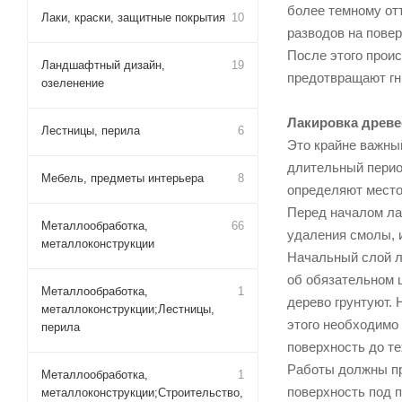
более темному отт
Лаки, краски, защитные покрытия
10
разводов на повер
После этого прои
Ландшафтный дизайн,
19
предотвращают гни
озеленение
Лакировка древ
Лестницы, перила
6
Это крайне важный
длительный перио
Мебель, предметы интерьера
8
определяют место
Перед началом лак
Металлообработка,
66
удаления смолы, 
металлоконструкции
Начальный слой л
об обязательном 
Металлообработка,
1
дерево грунтуют. 
металлоконструкции;Лестницы,
этого необходимо
перила
поверхность до те
Работы должны про
Металлообработка,
1
поверхность под 
металлоконструкции;Строительство,