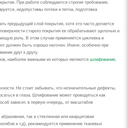
окрытия. При работе соблюдаются строгие требования.
руется, недопустимы потеки и пятна, подготовка
ать предыдущий слой покрытия, хотя это часто делается
с поверхности старого покрытия ее обрабатывают щелочью и
ающую роль. В этом случае применяется циклевка и
ент должен быть хорошо наточен. Иначе, особенно при
мание друг к другу.
пов, наиболее важными из которых являются
шлифование
,
рхности. Не стоит забывать, что незначительные дефекты,
росаться в глаза. Шлифование может проводиться как
соб зависит, в первую очередь, от масштабов
абразивная, так и стеклянная или кварцитовая
згибов и т.д), рекомендуется применение тканевых