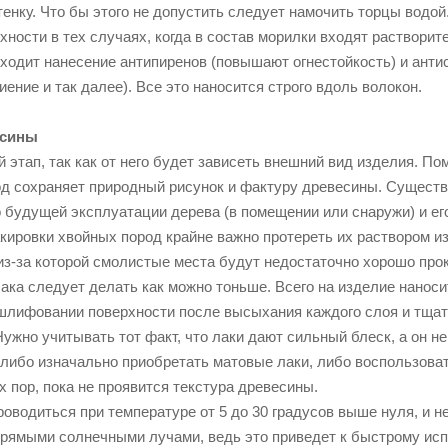
енку. Что бы этого не допустить следует намочить торцы водо
хности в тех случаях, когда в состав морилки входят растворит
сходит нанесение антипиренов (повышают огнестойкость) и ант
ение и так далее). Все это наносится строго вдоль волокон.
есины
 этап, так как от него будет зависеть внешний вид изделия. П
д сохраняет природный рисунок и фактуру древесины. Существу
 будущей эксплуатации дерева (в помещении или снаружи) и ег
ировки хвойных пород крайне важно протереть их раствором из 
из-за которой смолистые места будут недостаточно хорошо про
ака следует делать как можно тоньше. Всего на изделие наноси
шлифовании поверхности после высыхания каждого слоя и тщате
Нужно учитывать тот факт, что лаки дают сильный блеск, а он 
 либо изначально приобретать матовые лаки, либо воспользова
х пор, пока не проявится текстура древесины.
водиться при температуре от 5 до 30 градусов выше нуля, и не
прямыми солнечными лучами, ведь это приведет к быстрому испа