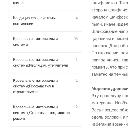
шлифлистов. Така
камни
сторону шлифлиста
началом шлифовки
Кондиционеры, системы
4
вентиляции
пыли, иначе изде
Шлифование напрям
царапины и риски)
Кровельные материалы и
93
системы
поперек. Для раб
По окончании шли
Кровельные материалы и
1
приподнялись, та
системы;Изоляция, утеплители
помнить, что при 
заметно на темных
Кровельные материалы и
1
системы;Профнастил в
Морение древес
строительстве
Эту процедуру про
материала. Необх
Кровельные материалы и
2
Весь процесс обя
системы;Строительство, монтаж,
вдоль волокон, а 
ремонт
избегания возникн