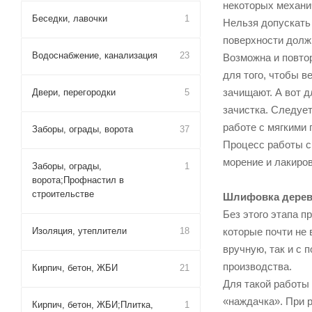
некоторых механи
Беседки, лавочки
1
Нельзя допускать 
поверхности долж
Водоснабжение, канализация
23
Возможна и повто
для того, чтобы 
зачищают. А вот 
Двери, перегородки
5
зачистка. Следует
работе с мягкими 
Заборы, ограды, ворота
37
Процесс работы с
морение и лакиро
Заборы, ограды,
1
ворота;Профнастил в
строительстве
Шлифовка дерев
Без этого этапа п
Изоляция, утеплители
18
которые почти не 
вручную, так и с
производства.
Кирпич, бетон, ЖБИ
21
Для такой работы 
«наждачка». При 
Кирпич, бетон, ЖБИ;Плитка,
1