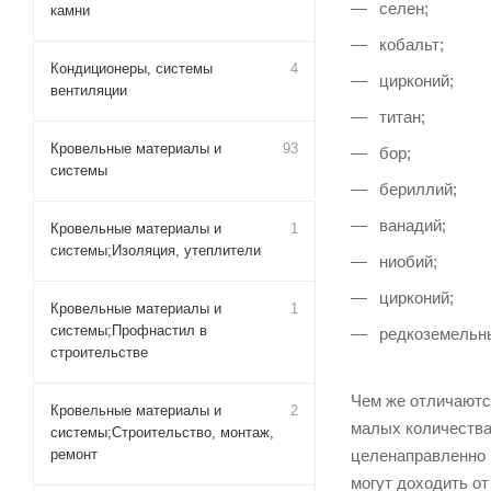
селен;
камни
кобальт;
Кондиционеры, системы
4
цирконий;
вентиляции
титан;
Кровельные материалы и
93
бор;
системы
бериллий;
ванадий;
Кровельные материалы и
1
системы;Изоляция, утеплители
ниобий;
цирконий;
Кровельные материалы и
1
системы;Профнастил в
редкоземельн
строительстве
Чем же отличаютс
Кровельные материалы и
2
малых количествах
системы;Строительство, монтаж,
ремонт
целенаправленно 
могут доходить от