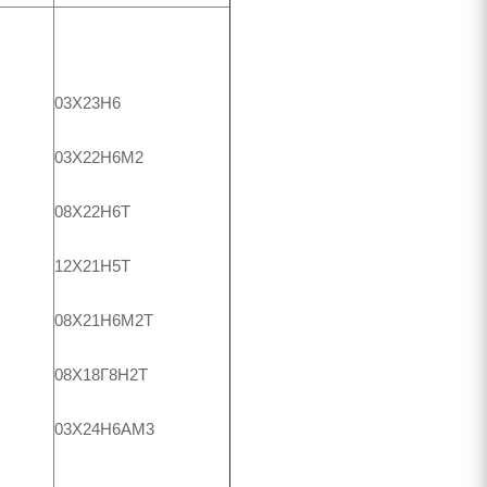
03Х23Н6
03Х22Н6М2
08Х22Н6Т
12Х21Н5Т
08Х21Н6М2Т
08Х18Г8Н2Т
03Х24Н6АМ3