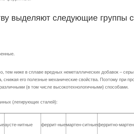
тву выделяют следующие группы с
венные.
о, тем ниже в сплаве вредных неметаллических добавок – серы
а, снижая его полезные механические свойства. Поэтому при п
различными (в том числе высокотехнологичными) способами.
нных (легирующих сталей):
ые
аусте-нитные
феррит-ные
мартен-ситные
ферритно-марте