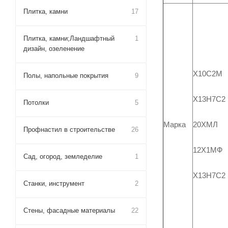
Плитка, камни
17
Плитка, камни;Ландшафтный
1
дизайн, озеленение
Х10С2М
Полы, напольные покрытия
9
Х13Н7С2
Потолки
5
20ХМЛ
Марка
Профнастил в строительстве
26
12Х1МФ
Сад, огород, земледелие
1
Х13Н7С2
Станки, инструмент
2
Стены, фасадные материалы
22