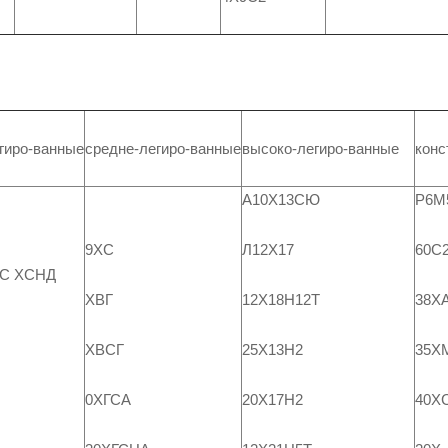
гиро-ванные
средне-легиро-ванные
высоко-легиро-ванные
конс
А10Х13СЮ
Р6М
Л12Х17
60С
9ХС
2С ХСНД
12Х18Н12Т
38Х
ХВГ
25Х13Н2
35Х
ХВСГ
20Х17Н2
40Х
0ХГСА