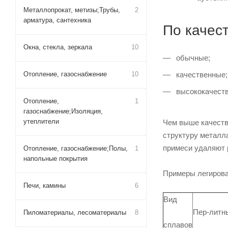
Металлопрокат, метизы;Трубы,
2
арматура, сантехника
По качес
Окна, стекла, зеркала
10
обычные;
качественные;
Отопление, газоснабжение
10
высококачест
Отопление,
1
газоснабжение;Изоляция,
утеплители
Чем выше качеств
структуру металл
примеси удаляют 
Отопление, газоснабжение;Полы,
1
напольные покрытия
Примеры легирова
Печи, камины
6
Вид
Пер-литн
Пиломатериалы, лесоматериалы
8
сплавов