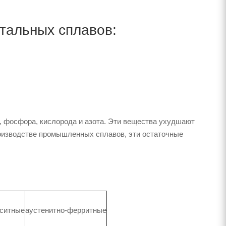
тальных сплавов:
, фосфора, кислорода и азота. Эти вещества ухудшают
роизводстве промышленных сплавов, эти остаточные
нситные
аустенитно-ферритные