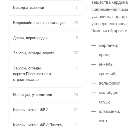
вещества кардина
Беседки, лавочки
1
современная пром
условиях: под ог
Водоснабжение, канализация
23
усовершенствован
Замены ей просто
Двери, перегородки
5
марганец;
Заборы, ограды, ворота
37
хром;
никель;
Заборы, ограды,
1
кремний;
ворота;Профнастил в
строительстве
вольфрам;
молибден;
Изоляция, утеплители
18
медь;
Кирпич, бетон, ЖБИ
21
алюминий;
азот;
Кирпич, бетон, ЖБИ;Плитка,
1