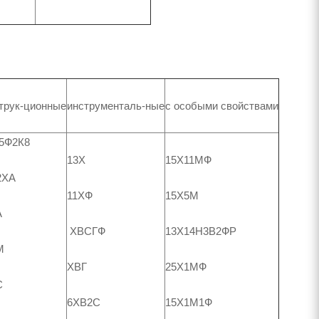
трук-ционные
инструменталь-ные
с особыми свойствами
5Ф2К8
13Х
15Х11МФ
2ХА
11ХФ
15Х5М
А
ХВСГФ
13Х14Н3В2ФР
М
ХВГ
25Х1МФ
С
6ХВ2С
15Х1М1Ф