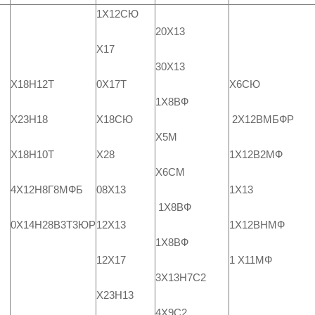
1Х12СЮ
20Х13
Х17
30Х13
0Х17Т
Х18Н12Т
Х6СЮ
1Х8ВФ
Х18СЮ
Х23Н18
2Х12ВМБФР
Х5М
Х28
Х18Н10Т
1Х12В2МФ
Х6СМ
08Х13
4Х12Н8Г8МФБ
1Х13
1Х8ВФ
12Х13
0Х14Н28В3Т3ЮР
1Х12ВНМФ
1Х8ВФ
12Х17
1 Х11МФ
3Х13Н7С2
Х23Н13
4Х9С2