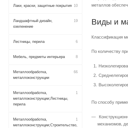
металлов обеспеч
Лаки, краски, защитные покрытия
10
Виды и м
Ландшафтный дизайн,
19
озеленение
Классификация мн
Лестницы, перила
6
По количеству пр
Мебель, предметы интерьера
8
Низколегирова
Металлообработка,
66
Среднелегиров
металлоконструкции
Высоколегиров
Металлообработка,
1
металлоконструкции;Лестницы,
По способу приме
перила
Конструкционн
Металлообработка,
1
механизмов, де
металлоконструкции;Строительство,