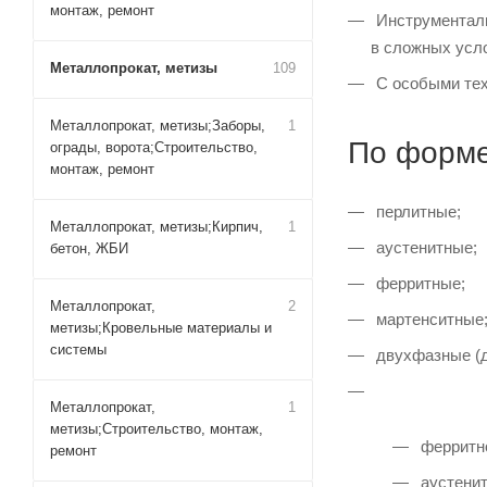
монтаж, ремонт
Инструменталь
в сложных усло
Металлопрокат, метизы
109
С особыми тех
Металлопрокат, метизы;Заборы,
1
По форме
ограды, ворота;Строительство,
монтаж, ремонт
перлитные;
Металлопрокат, метизы;Кирпич,
1
аустенитные;
бетон, ЖБИ
ферритные;
Металлопрокат,
2
мартенситные
метизы;Кровельные материалы и
системы
двухфазные (д
Металлопрокат,
1
метизы;Строительство, монтаж,
ферритн
ремонт
аустенит