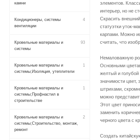
элементов. Класси
камни
интерьер, но не с
Скрасить внешний
Кондиционеры, системы
4
вентиляции
статуэтки уток-ма
карпами. Можно и
считать, что изоб
Кровельные материалы и
93
системы
Немаловажную рол
Кровельные материалы и
1
Основными цветам
системы;Изоляция, утеплители
желтый и голубой 
значимости цвет, 
Кровельные материалы и
1
штрихами, скромн
системы;Профнастил в
можно представить
строительстве
Этот цвет приноси
заменить коричне
Кровельные материалы и
2
черного цвета с к
системы;Строительство, монтаж,
ремонт
Создать китайску