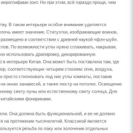
иероглифами зонт. Но при этом, всё гораздо проще, чем
ству. В таком интерьере особое внимание уделяется
елочь имеет значение. Статуэтки, изображающие воинов,
ь размещено в соответствии с древней наукой «фэн-шуй».
глов. По возможности углы нужно сглаживать, накрывая,
жно использовать драпировку, декорированную
в интерьере Китая. Она может быть поставлена там, где
ор, соответствующих четырем стихиям: огня, воздуха,
о просто стилизовать под них углы комнаты, поставив
 на окнах занавесей, а также люстр на потолке. Освещение
еянному свету луны или естественному свету солнца. Для
 китайскими фонариками.
ели. Она должна быть функциональной, и ее не должно
ся на протяжении тысячелетий. Классикой является
пользуется резьба по лаку или золочение отдельных