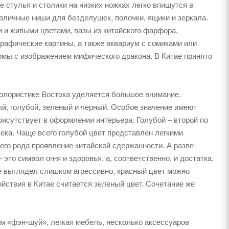
 стулья и столики на низких ножках легко впишутся в
азличные ниши для безделушек, полочки, ящики и зеркала.
 и живыми цветами, вазы из китайского фарфора,
графические картины, а также аквариум с сомиками или
рмы с изображением мифического дракона. В Китае принято
олористике Востока уделяется большое внимание.
й, голубой, зеленый и черный. Особое значение имеют
присутствует в оформлении интерьера. Голубой – второй по
ека. Чаще всего голубой цвет представлен легкими
его рода проявление китайской сдержанности. А разве
 это символ огня и здоровья, а, соответственно, и достатка.
не выглядел слишком агрессивно, красный цвет можно
йствия в Китае считается зеленый цвет. Сочетание же
м «фэн-шуй», легкая мебель, несколько аксессуаров