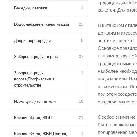
традиций достаточ
Беседки, лавочки
1
кажется. Для этог
Водоснабжение, канализация
23
В китайском стиле
деталям и аксесс
зонтик из шелка с
Двери, перегородки
5
Основное правило 
например, кругло
Заборы, ограды, ворота
37
традиционными дл
наиболее необход
Заборы, ограды,
1
воды и земли. Но 
ворота;Профнастил в
строительстве
высокие вазы. Инт
при этом создаетс
Изоляция, утеплители
18
создания мягкого
Особое внимание 
Кирпич, бетон, ЖБИ
21
быть слишком мно
полированная меб
Кирпич, бетон, ЖБИ;Плитка,
1