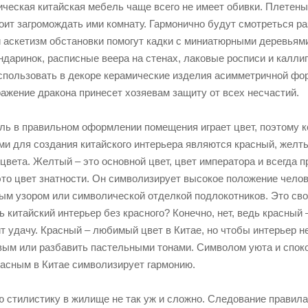
ческая китайская мебель чаще всего не имеет обивки. Плетеные
тоит загромождать ими комнату. Гармонично будут смотреться р
 аскетизм обстановки помогут кадки с миниатюрными деревьями
ндаринок, расписные веера на стенах, лаковые росписи и калли
спользовать в декоре керамические изделия асимметричной фо
ражение дракона принесет хозяевам защиту от всех несчастий.
ь в правильном оформлении помещения играет цвет, поэтому к
и для создания китайского интерьера являются красный, желты
цвета. Желтый – это основной цвет, цвет императора и всегда 
это цвет знатности. Он символизирует высокое положение челов
ым узором или символической отделкой подлокотников. Это сво
 китайский интерьер без красного? Конечно, нет, ведь красный –
т удачу. Красный – любимый цвет в Китае, но чтобы интерьер 
вым или разбавить пастельными тонами. Символом уюта и споко
расным в Китае символизирует гармонию.
ю стилистику в жилище не так уж и сложно. Следование правила