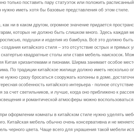
но только поставить пару статуэток или положить расписанный 
о нужно иметь хотя бы базовые представления об этом стиле.
, как ни в каком другом, огромное значение придается простран
уарам, которых не должно быть слишком много. Здесь каждая м
 росписью, подушки и изделия из бамбука. Всё это должно быт
создания китайского стиля – это отсутствие острых и прямых у
й скатертью квадратные столы или ставя мебель наискосок. Мо
я Китая хризантемами и пионами. Ширма занимает особое место 
има. По традиции китайское жилище должно иметь несколько оп
не нужно сразу бросаться сооружать колонны в доме, достаточн
ересная особенность китайского интерьера - полное отсутствие
я за счет светильников, и лучше, когда оно приближено к расс
 освещения и романтической атмосферы можно воспользоваться
при оформлении комнаты в китайском стиле нужно уделять меб
го. Китайская мебель обычно очень консервативна и не меняет
ель черного цвета. Чаще всего для украшения такой мебели ис