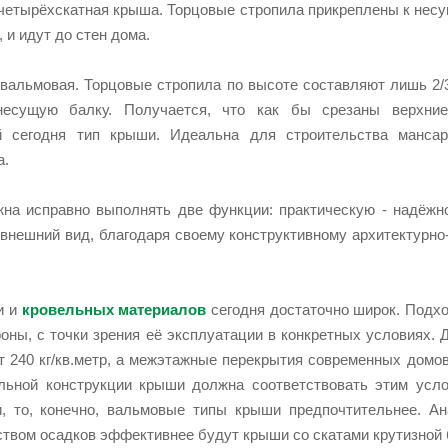
четырёхскатная крыша. Торцовые стропила прикреплены к несу
 и идут до стен дома.
увальмовая. Торцовые стропила по высоте составляют лишь 2/
 несущую балку. Получается, что как бы срезаны верхни
й сегодня тип крыши. Идеальна для строительства манса
а.
а исправно выполнять две функции: практическую - надёжно
внешний вид, благодаря своему конструктивному архитектурн
и и
кровельных материалов
сегодня достаточно широк. Подхо
роны, с точки зрения её эксплуатации в конкретных условиях. 
т 240 кг/кв.метр, а межэтажные перекрытия современных домов 
ильной конструкции крыши должна соответствовать этим усл
и, то, конечно, вальмовые типы крыши предпочтительнее. Ан
твом осадков эффективнее будут крыши со скатами крутизной б