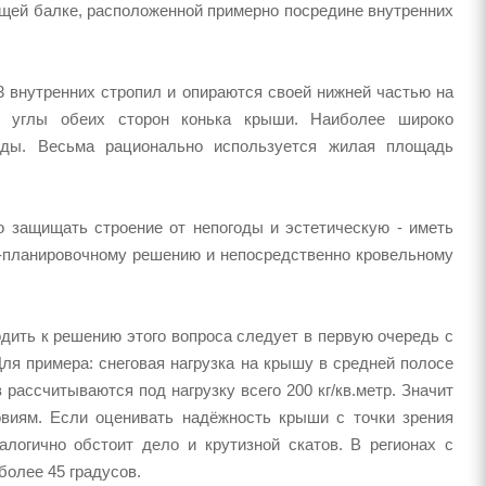
щей балке, расположенной примерно посредине внутренних
3 внутренних стропил и опираются своей нижней частью на
е углы обеих сторон конька крыши. Наиболее широко
рды. Весьма рационально используется жилая площадь
 защищать строение от непогоды и эстетическую - иметь
о-планировочному решению и непосредственно кровельному
дить к решению этого вопроса следует в первую очередь с
Для примера: снеговая нагрузка на крышу в средней полосе
рассчитываются под нагрузку всего 200 кг/кв.метр. Значит
овиям. Если оценивать надёжность крыши с точки зрения
алогично обстоит дело и крутизной скатов. В регионах с
олее 45 градусов.