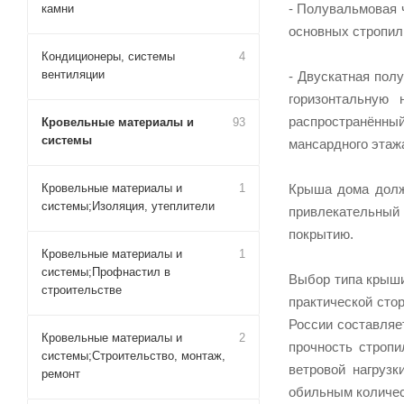
- Полувальмовая 
камни
основных стропил,
Кондиционеры, системы
4
вентиляции
- Двускатная пол
горизонтальную
распространённы
Кровельные материалы и
93
системы
мансардного этаж
Крыша дома должн
Кровельные материалы и
1
системы;Изоляция, утеплители
привлекательный 
покрытию.
Кровельные материалы и
1
системы;Профнастил в
Выбор типа крыш
строительстве
практической сто
России составляе
Кровельные материалы и
2
прочность строп
системы;Строительство, монтаж,
ветровой нагрузк
ремонт
обильным количес