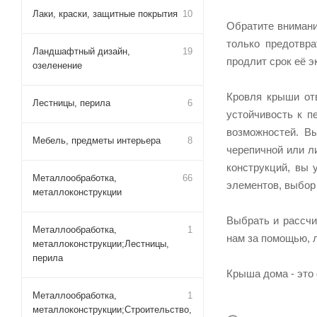
Лаки, краски, защитные покрытия
10
Обратите внимани
только предотвра
Ландшафтный дизайн,
19
продлит срок её э
озеленение
Кровля крыши отв
Лестницы, перила
6
устойчивость к п
возможностей. В
Мебель, предметы интерьера
8
черепичной или л
конструкций, вы 
Металлообработка,
66
элементов, выбор
металлоконструкции
Выбрать и рассчи
Металлообработка,
1
нам за помощью, л
металлоконструкции;Лестницы,
перила
Крыша дома - это 
Металлообработка,
1
металлоконструкции;Строительство,