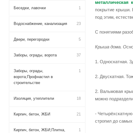
металлическая 
Беседки, лавочки
1
покрытие крыши. 
под этим, естеств
Водоснабжение, канализация
23
С понятиями разо
Двери, перегородки
5
Крыша дома. Осн
Заборы, ограды, ворота
37
1. Односкатная. З
Заборы, ограды,
1
2. Двускатная. То
ворота;Профнастил в
строительстве
2. Вальмовая кры
можно подраздели
Изоляция, утеплители
18
- Четырёхскатную
Кирпич, бетон, ЖБИ
21
стропил до самых
Кирпич, бетон, ЖБИ;Плитка,
1