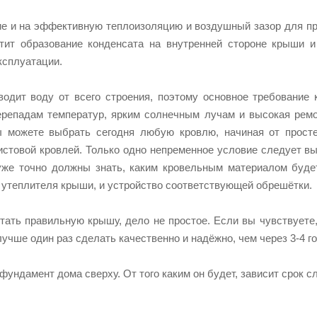
е и на эффективную теплоизоляцию и воздушный зазор для пр
тит образование конденсата на внутренней стороне крыши и
ксплуатации.
одит воду от всего строения, поэтому основное требование
ерепадам температур, ярким солнечным лучам и высокая ремо
ы можете выбрать сегодня любую кровлю, начиная от прост
истовой кровлей. Только одно непременное условие следует в
уже точно должны знать, каким кровельным материалом буде
 утеплителя крыши, и устройство соответствующей обрешётки.
тать правильную крышу, дело не простое. Если вы чувствуете,
учше один раз сделать качественно и надёжно, чем через 3-4 г
фундамент дома сверху. От того каким он будет, зависит срок 