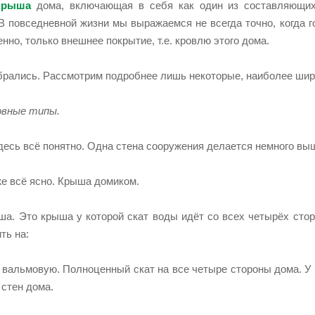
крыша
дома, включающая в себя как один из составляющих 
В повседневной жизни мы выражаемся не всегда точно, когда г
енно, только внешнее покрытие, т.е. кровлю этого дома.
брались. Рассмотрим подробнее лишь некоторые, наиболее ши
овные типы.
десь всё понятно. Одна стена сооружения делается немного вы
же всё ясно. Крыша домиком.
ша. Это крыша у которой скат воды идёт со всех четырёх сто
ть на:
 вальмовую. Полноценный скат на все четыре стороны дома. У 
 стен дома.