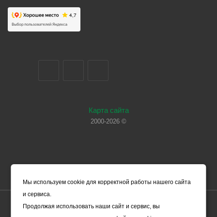
Карта сайта
2000-2026 ©
Мы используем cookie для корректной работы нашего сайта
и сервиса.
Цены, указанные на сайте, носят справочный характер и не
Продолжая использовать наши сайт и сервис, вы
являются офертой (в соответствии со ст. 435 ГК РФ). Они могут