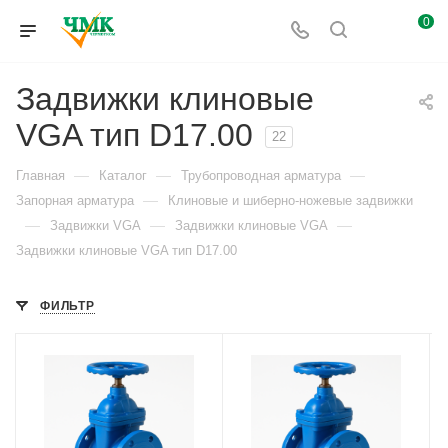
0
Задвижки клиновые
VGA тип D17.00
22
—
—
—
Главная
Каталог
Трубопроводная арматура
—
Запорная арматура
Клиновые и шиберно-ножевые задвижки
—
—
—
Задвижки VGA
Задвижки клиновые VGA
Задвижки клиновые VGA тип D17.00
ФИЛЬТР