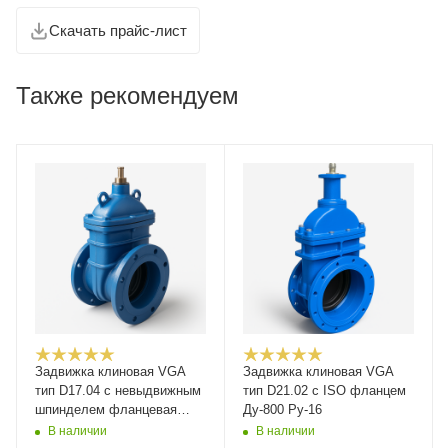
Скачать прайс-лист
Также рекомендуем
Задвижка клиновая VGA
Задвижка клиновая VGA
тип D17.04 с невыдвижным
тип D21.02 с ISO фланцем
шпинделем фланцевая
Ду-800 Ру-16
Ду-350 Ру-10
В наличии
В наличии