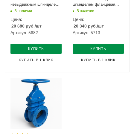
невыдвижным шпинделем
шпинделем фланцевая
фланцевая Ду-250 Ру-10
Ду-250 Ру-25
В наличии
В наличии
Цена:
Цена:
20 680
руб.
/шт
20 340
руб.
/шт
Артикул: 5682
Артикул: 5713
КУПИТЬ
КУПИТЬ
КУПИТЬ В 1 КЛИК
КУПИТЬ В 1 КЛИК