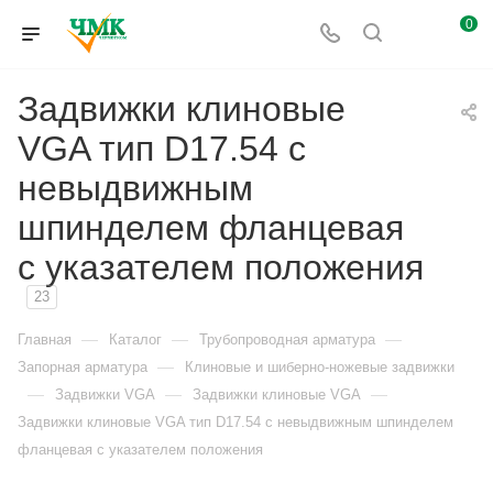
0
Задвижки клиновые
VGA тип D17.54 с
невыдвижным
шпинделем фланцевая
с указателем положения
23
—
—
—
Главная
Каталог
Трубопроводная арматура
—
Запорная арматура
Клиновые и шиберно-ножевые задвижки
—
—
—
Задвижки VGA
Задвижки клиновые VGA
Задвижки клиновые VGA тип D17.54 с невыдвижным шпинделем
фланцевая с указателем положения