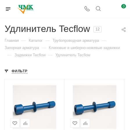
0
Удлинитель Tecflow
12
—
—
—
Главная
Каталог
Трубопроводная арматура
—
Запорная арматура
Клиновые и шиберно-ножевые задвижки
—
—
Задвижки Tecflow
Удлинитель Tecflow
ФИЛЬТР