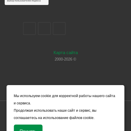
Карта сайта
2000-2026 ©
Мы используем cookie для корректной работы нашего сайта
и сервиса.
Цены, указанные на сайте, носят справочный характер и не
Продолжая использовать наши сайт и сервис, вы
являются офертой (в соответствии со ст. 435 ГК РФ). Они могут
соглашаетесь на использование файлов cookie.
изменяться в зависимости от рыночной ситуации и не влекут за
собой обязательств ООО «ЧЕРМЕТ.КОМ» по заключению