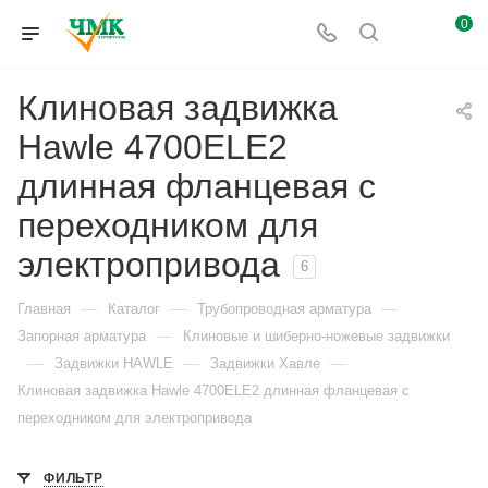
0
Клиновая задвижка
Hawle 4700ELE2
длинная фланцевая с
переходником для
электропривода
6
—
—
—
Главная
Каталог
Трубопроводная арматура
—
Запорная арматура
Клиновые и шиберно-ножевые задвижки
—
—
—
Задвижки HAWLE
Задвижки Хавле
Клиновая задвижка Hawle 4700ELE2 длинная фланцевая с
переходником для электропривода
ФИЛЬТР