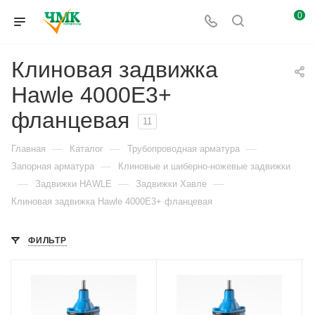
0
Клиновая задвижка
Hawle 4000E3+
фланцевая
11
—
—
—
Главная
Каталог
Трубопроводная арматура
—
Запорная арматура
Клиновые и шиберно-ножевые задвижки
—
—
—
Задвижки HAWLE
Задвижки Хавле
Клиновая задвижка Hawle 4000E3+ фланцевая
ФИЛЬТР