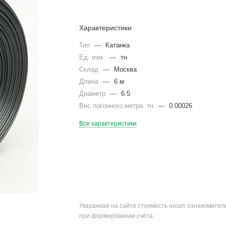
Характеристики
Тип
—
Катанка
Ед. изм.
—
тн
Склад
—
Москва
Длина
—
6 м
Диаметр
—
6.5
Вес погонного метра. тн
—
0.00026
Все характеристики
Указанная на сайте стоимость носит ознакомите
при формировании счёта.