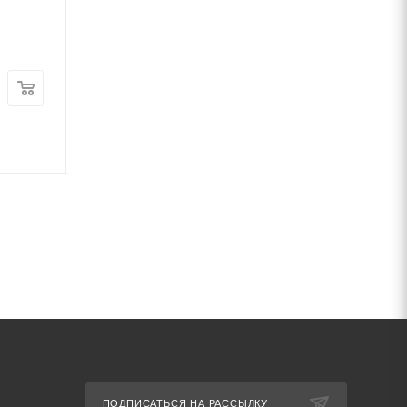
стали 6 мм ст2сп ГОСТ
мм ст3 ГОСТ 152
30136-95
В наличии
В наличии
Цена:
Цена:
48 724
руб.
/т
26
руб.
/кг
Артикул: 69755
Артикул: 69643
ПОДПИСАТЬСЯ НА РАССЫЛКУ