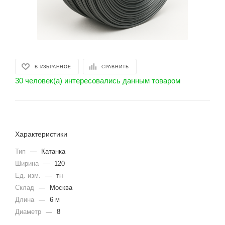
В ИЗБРАННОЕ
СРАВНИТЬ
30 человек(а) интересовались данным товаром
Характеристики
Тип
—
Катанка
Ширина
—
120
Ед. изм.
—
тн
Склад
—
Москва
Длина
—
6 м
Диаметр
—
8