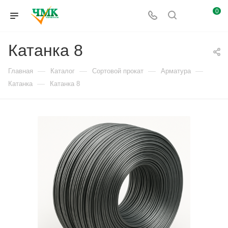
0
Катанка 8
—
—
—
—
Главная
Каталог
Сортовой прокат
Арматура
—
Катанка
Катанка 8