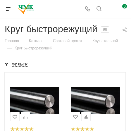
0
Круг быстрорежущий
98
—
—
—
Главная
Каталог
Сортовой прокат
Круг стальной
—
Круг быстрорежущий
ФИЛЬТР