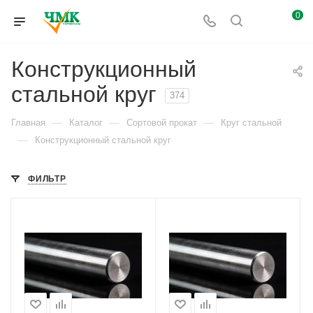
0
Конструкционный
стальной круг
374
—
—
—
Главная
Каталог
Сортовой прокат
Круг стальной
—
Конструкционный стальной круг
ФИЛЬТР